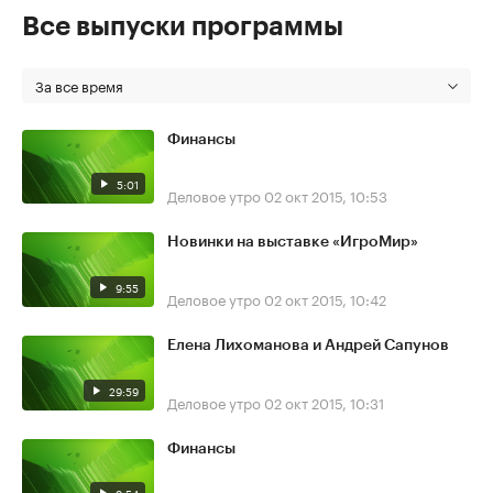
Все выпуски программы
За все время
Финансы
5:01
Деловое утро
02 окт 2015, 10:53
Новинки на выставке «ИгроМир»
9:55
Деловое утро
02 окт 2015, 10:42
Елена Лихоманова и Андрей Сапунов
29:59
Деловое утро
02 окт 2015, 10:31
Финансы