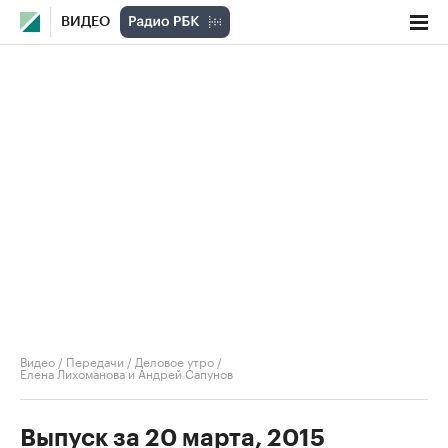
ВИДЕО
Видео
/
Передачи
/
Деловое утро
/
Елена Лихоманова и Андрей Сапунов
Выпуск за 20 марта, 2015