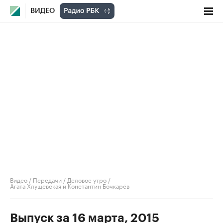
ВИДЕО
Видео
/
Передачи
/
Деловое утро
/
Агата Хлущевская и Константин Бочкарёв
Выпуск за 16 марта, 2015