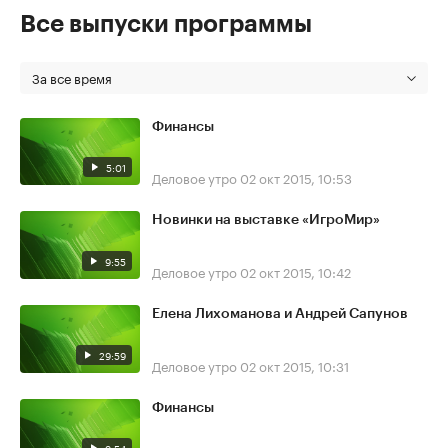
Все выпуски программы
За все время
Финансы
5:01
Деловое утро
02 окт 2015, 10:53
Новинки на выставке «ИгроМир»
9:55
Деловое утро
02 окт 2015, 10:42
Елена Лихоманова и Андрей Сапунов
29:59
Деловое утро
02 окт 2015, 10:31
Финансы