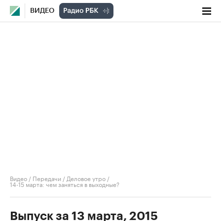
ВИДЕО
Видео
/
Передачи
/
Деловое утро
/
14-15 марта: чем заняться в выходные?
Выпуск за 13 марта, 2015