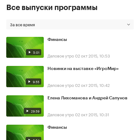
Все выпуски программы
За все время
Финансы
5:01
Деловое утро
02 окт 2015, 10:53
Новинки на выставке «ИгроМир»
9:55
Деловое утро
02 окт 2015, 10:42
Елена Лихоманова и Андрей Сапунов
29:59
Деловое утро
02 окт 2015, 10:31
Финансы