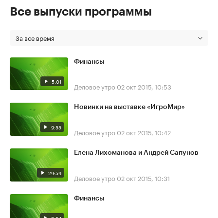
Все выпуски программы
За все время
Финансы
5:01
Деловое утро
02 окт 2015, 10:53
Новинки на выставке «ИгроМир»
9:55
Деловое утро
02 окт 2015, 10:42
Елена Лихоманова и Андрей Сапунов
29:59
Деловое утро
02 окт 2015, 10:31
Финансы