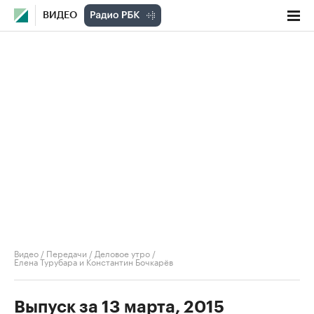
ВИДЕО
Видео
/
Передачи
/
Деловое утро
/
Елена Турубара и Константин Бочкарёв
Выпуск за 13 марта, 2015