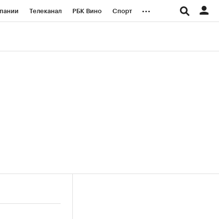
...
пании
Телеканал
РБК Вино
Спорт
ые проекты
Город
Стиль
Крипто
Спецпроекты СПб
логии и медиа
Финансы