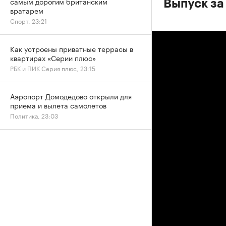
самым дорогим британским
Выпуск за
вратарем
Спорт, 23:21
Как устроены приватные террасы в
квартирах «Серии плюс»
РБК и ПИК Серия плюс, 23:15
Аэропорт Домодедово открыли для
приема и вылета самолетов
Политика, 23:03