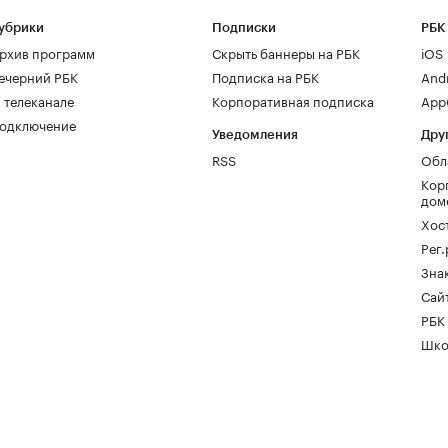
убрики
Подписки
РБК
рхив программ
Скрыть баннеры на РБК
iOS
ечерний РБК
Подписка на РБК
And
 телеканале
Корпоративная подписка
AppG
одключение
Уведомления
Дру
RSS
Обл
Кор
дом
Хос
Рег
Зна
Сайт
РБК
Шко