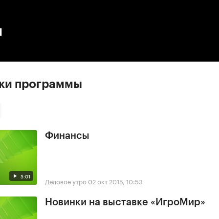
:00
/
00:00
ы
ски программы
Финансы
5:01
Деловое утро
02 окт 2015, 10:53
Новинки на выставке «ИгроМир»