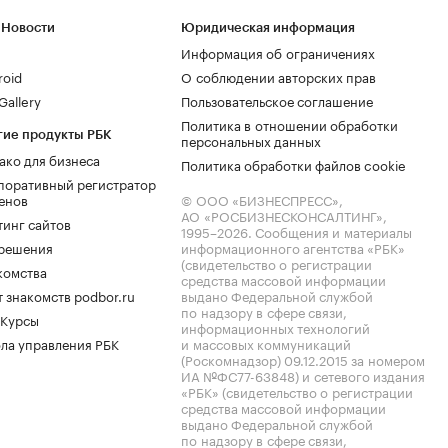
 Новости
Юридическая информация
Информация об ограничениях
roid
О соблюдении авторских прав
allery
Пользовательское соглашение
Политика в отношении обработки
гие продукты РБК
персональных данных
ако для бизнеса
Политика обработки файлов cookie
поративный регистратор
енов
© ООО «БИЗНЕСПРЕСС»,
АО «РОСБИЗНЕСКОНСАЛТИНГ»,
тинг сайтов
1995–2026
. Сообщения и материалы
.решения
информационного агентства «РБК»
(свидетельство о регистрации
комства
средства массовой информации
 знакомств podbor.ru
выдано Федеральной службой
по надзору в сфере связи,
 Курсы
информационных технологий
ла управления РБК
и массовых коммуникаций
(Роскомнадзор) 09.12.2015 за номером
ИА №ФС77-63848) и сетевого издания
«РБК» (свидетельство о регистрации
средства массовой информации
выдано Федеральной службой
по надзору в сфере связи,