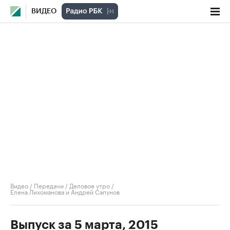
ВИДЕО
Видео
/
Передачи
/
Деловое утро
/
Елена Лихоманова и Андрей Сапунов
Выпуск за 5 марта, 2015