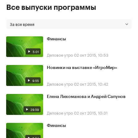
Все выпуски программы
За все время
Финансы
5:01
Деловое утро
02 окт 2015, 10:53
Новинки на выставке «ИгроМир»
9:55
Деловое утро
02 окт 2015, 10:42
Елена Лихоманова и Андрей Сапунов
29:59
Деловое утро
02 окт 2015, 10:31
Финансы