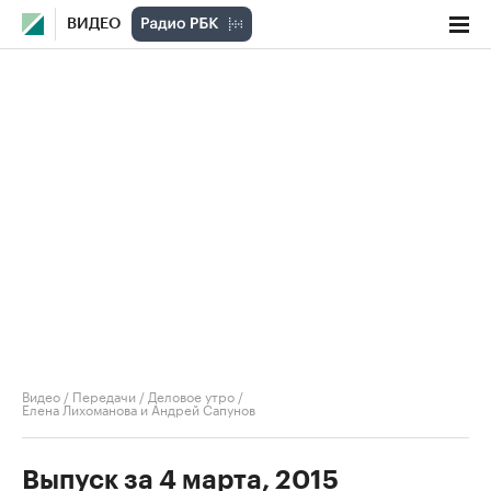
ВИДЕО
Видео
/
Передачи
/
Деловое утро
/
Елена Лихоманова и Андрей Сапунов
Выпуск за 4 марта, 2015