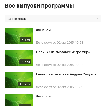
Все выпуски программы
За все время
Финансы
5:01
Деловое утро
02 окт 2015, 10:53
Новинки на выставке «ИгроМир»
9:55
Деловое утро
02 окт 2015, 10:42
Елена Лихоманова и Андрей Сапунов
29:59
Деловое утро
02 окт 2015, 10:31
Финансы