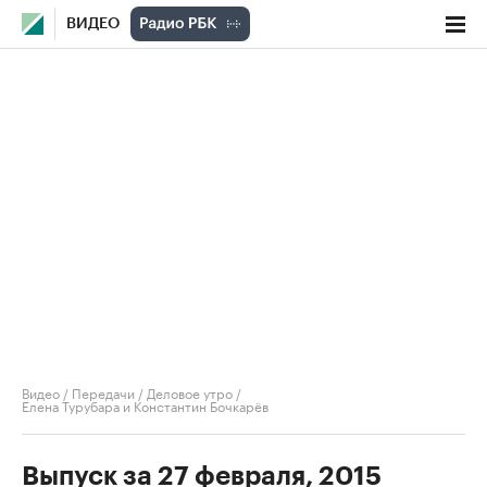
ВИДЕО
Видео
/
Передачи
/
Деловое утро
/
Елена Турубара и Константин Бочкарёв
Выпуск за 27 февраля, 2015