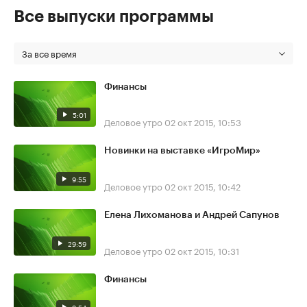
Все выпуски программы
За все время
Финансы
5:01
Деловое утро
02 окт 2015, 10:53
Новинки на выставке «ИгроМир»
9:55
Деловое утро
02 окт 2015, 10:42
Елена Лихоманова и Андрей Сапунов
29:59
Деловое утро
02 окт 2015, 10:31
Финансы