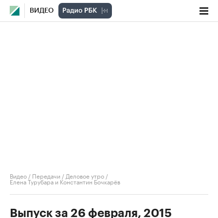
ВИДЕО
Видео
/
Передачи
/
Деловое утро
/
Елена Турубара и Константин Бочкарёв
Выпуск за 26 февраля, 2015