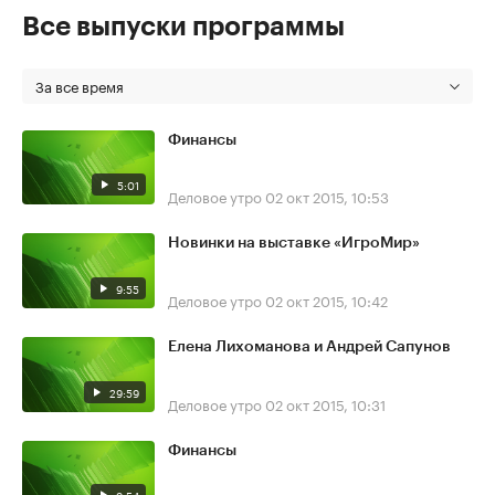
Все выпуски программы
За все время
Финансы
5:01
Деловое утро
02 окт 2015, 10:53
Новинки на выставке «ИгроМир»
9:55
Деловое утро
02 окт 2015, 10:42
Елена Лихоманова и Андрей Сапунов
29:59
Деловое утро
02 окт 2015, 10:31
Финансы