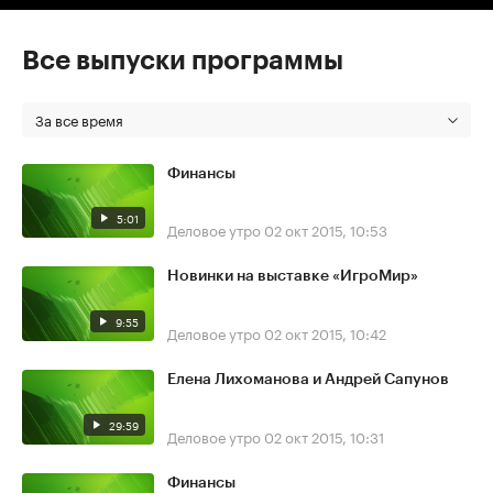
Все выпуски программы
За все время
Финансы
5:01
Деловое утро
02 окт 2015, 10:53
Новинки на выставке «ИгроМир»
9:55
Деловое утро
02 окт 2015, 10:42
Елена Лихоманова и Андрей Сапунов
29:59
Деловое утро
02 окт 2015, 10:31
Финансы