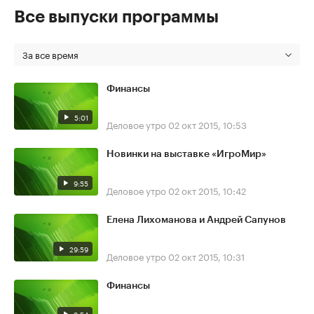
Все выпуски программы
За все время
Финансы
5:01
Деловое утро
02 окт 2015, 10:53
Новинки на выставке «ИгроМир»
9:55
Деловое утро
02 окт 2015, 10:42
Елена Лихоманова и Андрей Сапунов
29:59
Деловое утро
02 окт 2015, 10:31
Финансы