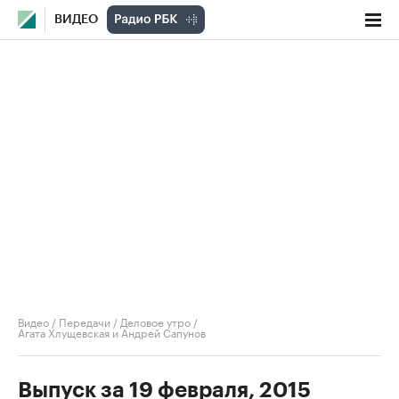
ВИДЕО
Видео
/
Передачи
/
Деловое утро
/
Агата Хлущевская и Андрей Сапунов
Выпуск за 19 февраля, 2015