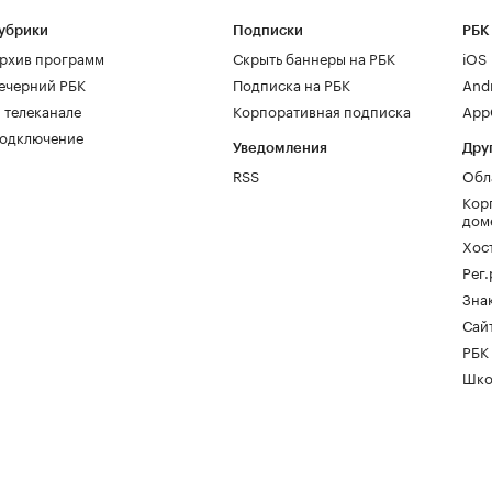
убрики
Подписки
РБК
рхив программ
Скрыть баннеры на РБК
iOS
ечерний РБК
Подписка на РБК
And
 телеканале
Корпоративная подписка
AppG
одключение
Уведомления
Дру
RSS
Обл
Кор
дом
Хос
Рег
Зна
Сайт
РБК
Шко