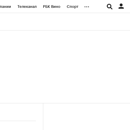
...
пании
Телеканал
РБК Вино
Спорт
ые проекты
Город
Стиль
Крипто
Спецпроекты СПб
логии и медиа
Финансы