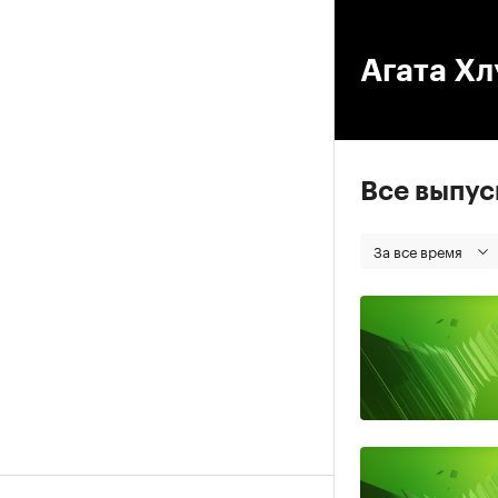
00
Агата Х
Все выпу
За все время