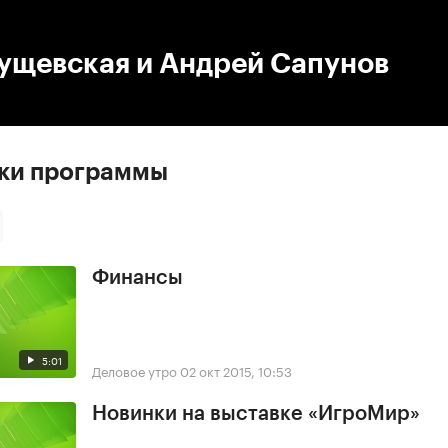
:00
/
00:00
лущевская и Андрей Сапунов
ски программы
Финансы
5:01
Деловое утро
02 окт 2015, 10:53
Новинки на выставке «ИгроМир»