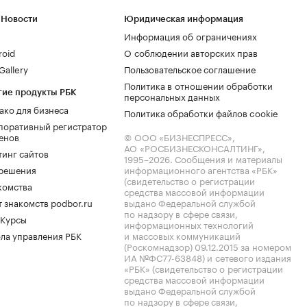
 Новости
Юридическая информация
Информация об ограничениях
roid
О соблюдении авторских прав
allery
Пользовательское соглашение
Политика в отношении обработки
гие продукты РБК
персональных данных
ако для бизнеса
Политика обработки файлов cookie
поративный регистратор
енов
© ООО «БИЗНЕСПРЕСС»,
АО «РОСБИЗНЕСКОНСАЛТИНГ»,
тинг сайтов
1995–2026
. Сообщения и материалы
.решения
информационного агентства «РБК»
(свидетельство о регистрации
комства
средства массовой информации
 знакомств podbor.ru
выдано Федеральной службой
по надзору в сфере связи,
 Курсы
информационных технологий
ла управления РБК
и массовых коммуникаций
(Роскомнадзор) 09.12.2015 за номером
ИА №ФС77-63848) и сетевого издания
«РБК» (свидетельство о регистрации
средства массовой информации
выдано Федеральной службой
по надзору в сфере связи,