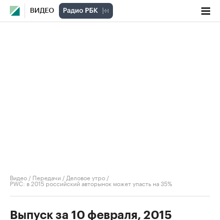
ВИДЕО
Видео
/
Передачи
/
Деловое утро
/
PWC: в 2015 российский авторынок может упасть на 35%
Выпуск за 10 февраля, 2015