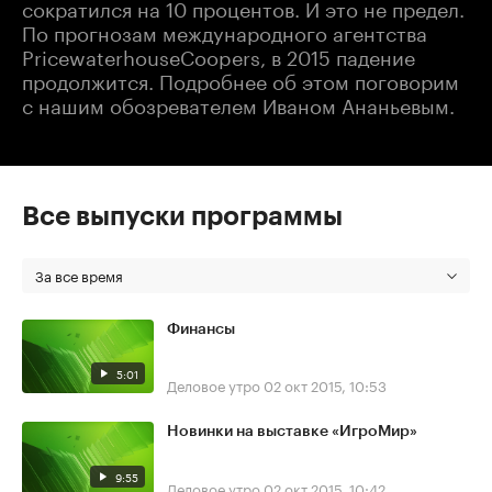
сократился на 10 процентов. И это не предел.
По прогнозам международного агентства
PricewaterhouseCoopers, в 2015 падение
продолжится. Подробнее об этом поговорим
с нашим обозревателем Иваном Ананьевым.
Все выпуски программы
За все время
Финансы
5:01
Деловое утро
02 окт 2015, 10:53
Новинки на выставке «ИгроМир»
9:55
Деловое утро
02 окт 2015, 10:42