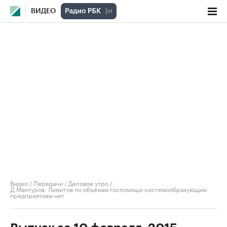
ВИДЕО
Видео
/
Передачи
/
Деловое утро
/
Д.Мантуров: Лимитов по объёмам госпомощи системообразующим
предприятиям нет