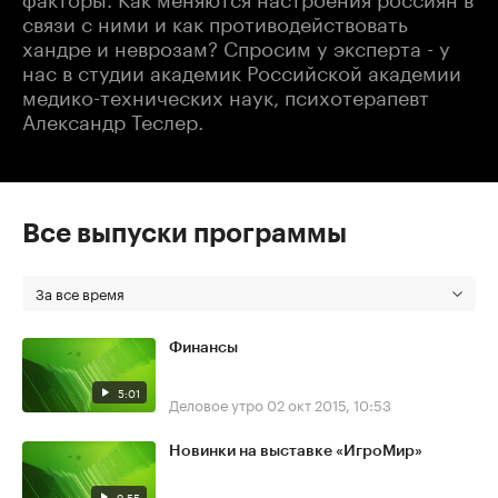
связи с ними и как противодействовать
хандре и неврозам? Спросим у эксперта - у
нас в студии академик Российской академии
медико-технических наук, психотерапевт
Александр Теслер.
Все выпуски программы
За все время
Финансы
5:01
Деловое утро
02 окт 2015, 10:53
Новинки на выставке «ИгроМир»
9:55