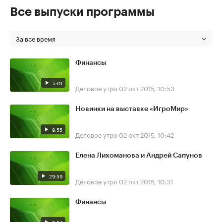
Все выпуски программы
За все время
Финансы
5:01
Деловое утро
02 окт 2015, 10:53
Новинки на выставке «ИгроМир»
9:55
Деловое утро
02 окт 2015, 10:42
Елена Лихоманова и Андрей Сапунов
29:59
Деловое утро
02 окт 2015, 10:31
Финансы