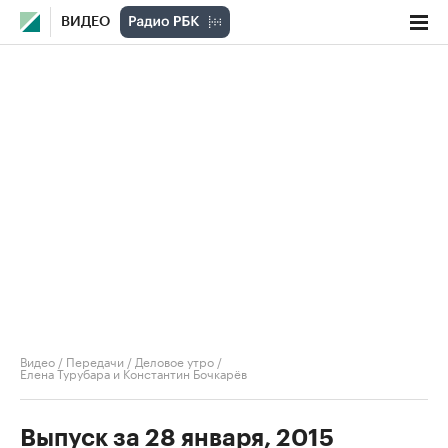
ВИДЕО
Видео
/
Передачи
/
Деловое утро
/
Елена Турубара и Константин Бочкарёв
Выпуск за 28 января, 2015