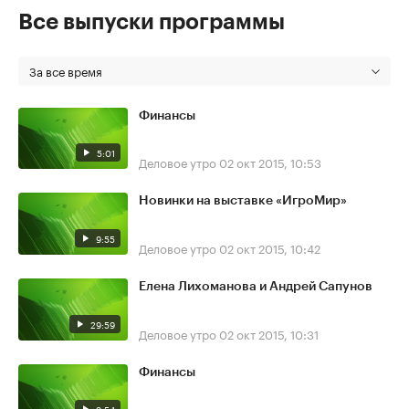
Все выпуски программы
За все время
Финансы
5:01
Деловое утро
02 окт 2015, 10:53
Новинки на выставке «ИгроМир»
9:55
Деловое утро
02 окт 2015, 10:42
Елена Лихоманова и Андрей Сапунов
29:59
Деловое утро
02 окт 2015, 10:31
Финансы