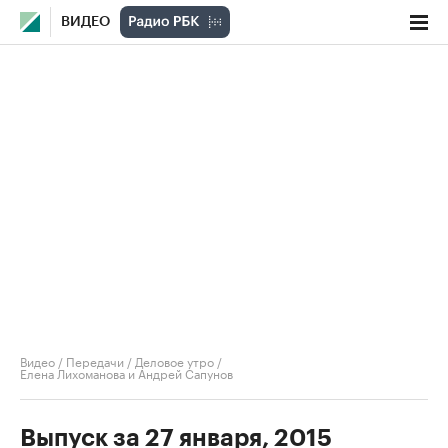
ВИДЕО
Видео
/
Передачи
/
Деловое утро
/
Елена Лихоманова и Андрей Сапунов
Выпуск за 27 января, 2015