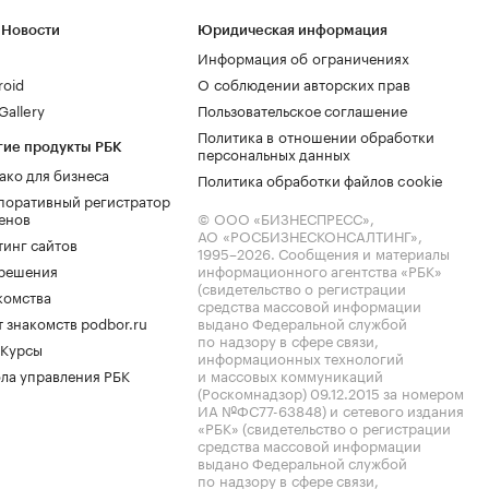
 Новости
Юридическая информация
Информация об ограничениях
roid
О соблюдении авторских прав
allery
Пользовательское соглашение
Политика в отношении обработки
гие продукты РБК
персональных данных
ако для бизнеса
Политика обработки файлов cookie
поративный регистратор
енов
© ООО «БИЗНЕСПРЕСС»,
АО «РОСБИЗНЕСКОНСАЛТИНГ»,
тинг сайтов
1995–2026
. Сообщения и материалы
.решения
информационного агентства «РБК»
(свидетельство о регистрации
комства
средства массовой информации
 знакомств podbor.ru
выдано Федеральной службой
по надзору в сфере связи,
 Курсы
информационных технологий
ла управления РБК
и массовых коммуникаций
(Роскомнадзор) 09.12.2015 за номером
ИА №ФС77-63848) и сетевого издания
«РБК» (свидетельство о регистрации
средства массовой информации
выдано Федеральной службой
по надзору в сфере связи,