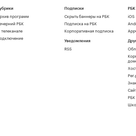
убрики
Подписки
РБК
рхив программ
Скрыть баннеры на РБК
iOS
ечерний РБК
Подписка на РБК
And
 телеканале
Корпоративная подписка
AppG
одключение
Уведомления
Дру
RSS
Обл
Кор
дом
Хос
Рег
Зна
Сайт
РБК
Шко