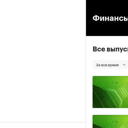
00
Финанс
Все выпу
За все время