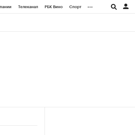
...
пании
Телеканал
РБК Вино
Спорт
ые проекты
Город
Стиль
Крипто
Спецпроекты СПб
логии и медиа
Финансы