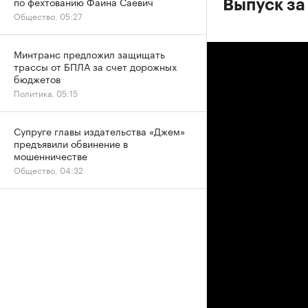
по фехтованию Фаина Саевич
Выпуск за 
Общество, 05:27
Минтранс предложил защищать
трассы от БПЛА за счет дорожных
бюджетов
Политика, 05:15
Супруге главы издательства «Джем»
предъявили обвинение в
мошенничестве
Общество, 04:32