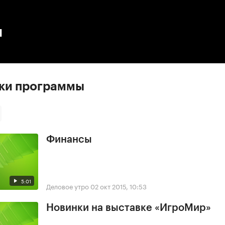
:00
/
00:00
ы
ски программы
Финансы
5:01
Деловое утро
02 окт 2015, 10:53
Новинки на выставке «ИгроМир»