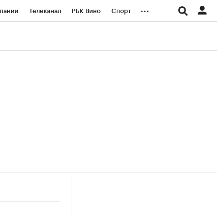
...
пании
Телеканал
РБК Вино
Спорт
ые проекты
Город
Стиль
Крипто
Спецпроекты СПб
логии и медиа
Финансы