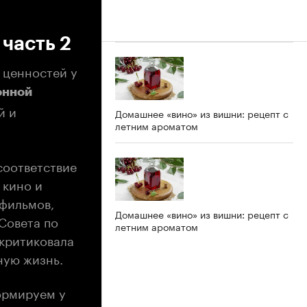
 часть 2
 ценностей у
онной
й и
Домашнее «вино» из вишни: рецепт с
летним ароматом
соответствие
 кино и
 фильмов,
Домашнее «вино» из вишни: рецепт с
Совета по
летним ароматом
скритиковала
ную жизнь.
формируем у