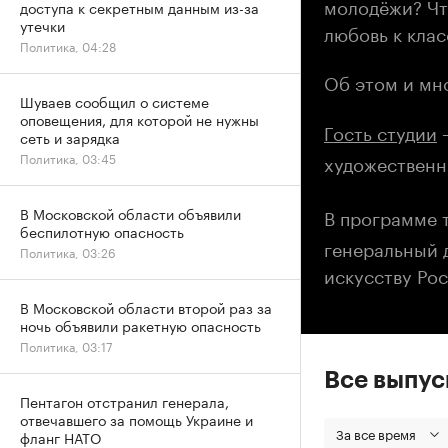
молодёжи? Чт
доступа к секретным данным из-за
утечки
любовь к кла
Политика, 04:28
Об этом и мно
Шуваев сообщил о системе
оповещения, для которой не нужны
Гость студии
сеть и зарядка
художественн
Политика, 03:45
В программе 
В Московской области объявили
беспилотную опасность
генеральный 
Политика, 03:26
искусству Ро
В Московской области второй раз за
ночь объявили ракетную опасность
Политика, 03:17
Все выпу
Пентагон отстранил генерала,
отвечавшего за помощь Украине и
За все время
фланг НАТО