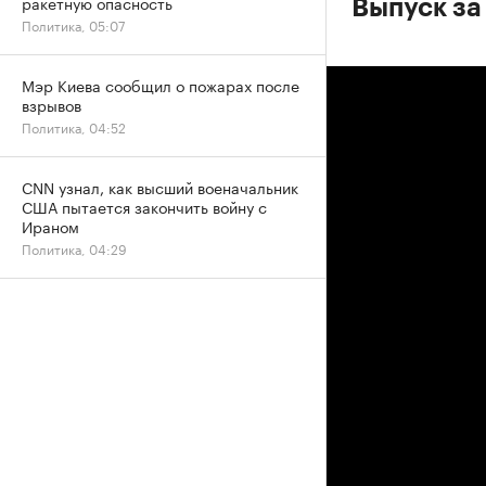
ракетную опасность
Выпуск за
Политика, 05:07
Мэр Киева сообщил о пожарах после
взрывов
Политика, 04:52
CNN узнал, как высший военачальник
США пытается закончить войну с
Ираном
Политика, 04:29