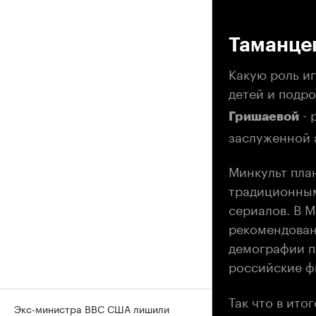
00
Таманцев
Какую роль и
детей и подро
- 
Гришаевой
заслуженной 
Минкульт пла
традиционным
сериалов. В 
рекомендован
демографии п
российские ф
Так что в ит
Экс-министра ВВС США лишили