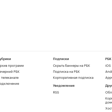
убрики
Подписки
РБК
рхив программ
Скрыть баннеры на РБК
iOS
ечерний РБК
Подписка на РБК
And
 телеканале
Корпоративная подписка
AppG
одключение
Уведомления
Дру
RSS
Обл
Кор
дом
Хос