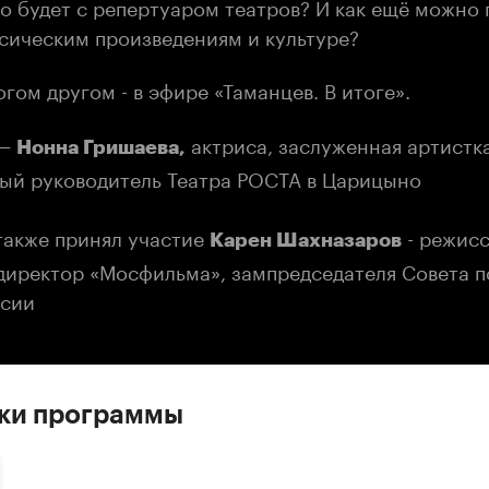
о будет с репертуаром театров? И как ещё можно 
ссическим произведениям и культуре?
гом другом - в эфире «Таманцев. В итоге».
—
актриса, заслуженная артистк
Нонна Гришаева,
ый руководитель Театра РОСТА в Царицыно
также принял участие
- режисс
Карен Шахназаров
директор «Мосфильма», зампредседателя Совета по
ссии
ски программы