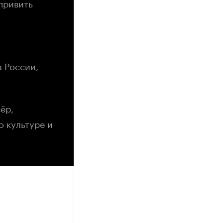
привить
а России,
ёр,
 культуре и