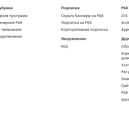
убрики
Подписки
РБК
рхив программ
Скрыть баннеры на РБК
iOS
ечерний РБК
Подписка на РБК
And
 телеканале
Корпоративная подписка
AppG
одключение
Уведомления
Дру
RSS
Обл
Кор
дом
Хос
Рег
Зна
Сайт
РБК
Шко