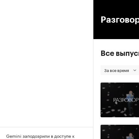
00
Разговор
Все выпу
За все время
Gemini заподозрили в доступе к