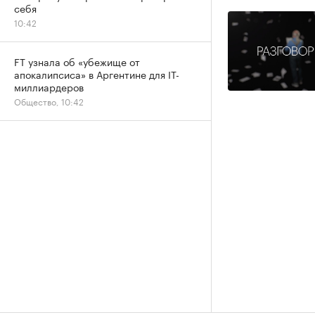
себя
10:42
FT узнала об «убежище от
апокалипсиса» в Аргентине для IT-
миллиардеров
Общество, 10:42