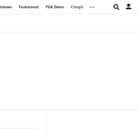
...
пании
Телеканал
РБК Вино
Спорт
ые проекты
Город
Стиль
Крипто
Спецпроекты СПб
логии и медиа
Финансы