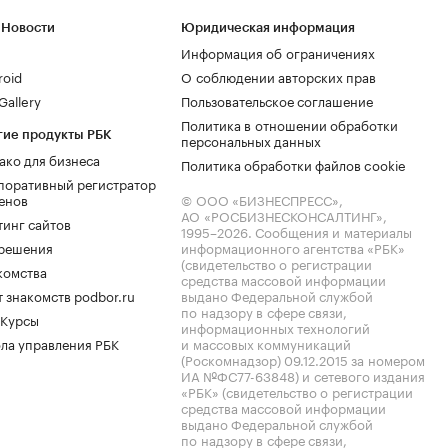
 Новости
Юридическая информация
Информация об ограничениях
roid
О соблюдении авторских прав
allery
Пользовательское соглашение
Политика в отношении обработки
гие продукты РБК
персональных данных
ако для бизнеса
Политика обработки файлов cookie
поративный регистратор
енов
© ООО «БИЗНЕСПРЕСС»,
АО «РОСБИЗНЕСКОНСАЛТИНГ»,
тинг сайтов
1995–2026
. Сообщения и материалы
.решения
информационного агентства «РБК»
(свидетельство о регистрации
комства
средства массовой информации
 знакомств podbor.ru
выдано Федеральной службой
по надзору в сфере связи,
 Курсы
информационных технологий
ла управления РБК
и массовых коммуникаций
(Роскомнадзор) 09.12.2015 за номером
ИА №ФС77-63848) и сетевого издания
«РБК» (свидетельство о регистрации
средства массовой информации
выдано Федеральной службой
по надзору в сфере связи,