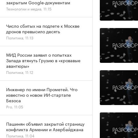
закрытым Google-документам
Технологии и медиа, 11:15
Число сбитых на подлете к Москве
дронов превысило десять
Политика, 11:13
МИД России заявил о попытках
Запада втянуть Грузию в «кровавые
авантюры»
Политика, 11:12
Инженер по имени Прометей. Что
известно о новом ИИ-стартапе
Безоса
Pro, 11:05
Пашинян объявил закрытой страницу
конфликта Армении и Азербайджана
Политика, 11:04