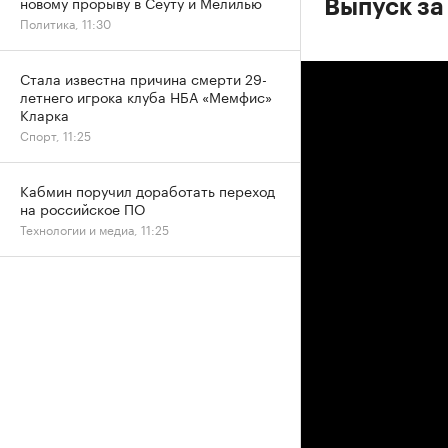
новому прорыву в Сеуту и Мелилью
Выпуск за
Политика, 11:30
Стала известна причина смерти 29-
летнего игрока клуба НБА «Мемфис»
Кларка
Спорт, 11:25
Кабмин поручил доработать переход
на российское ПО
Технологии и медиа, 11:25