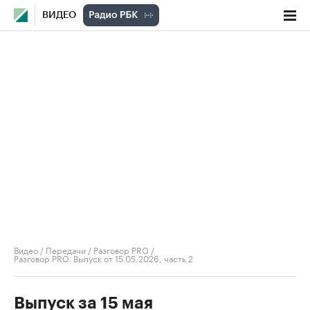
ВИДЕО
Видео
/
Передачи
/
Разговор PRO
/
Разговор PRO. Выпуск от 15.05.2026, часть 2
Выпуск за 15 мая