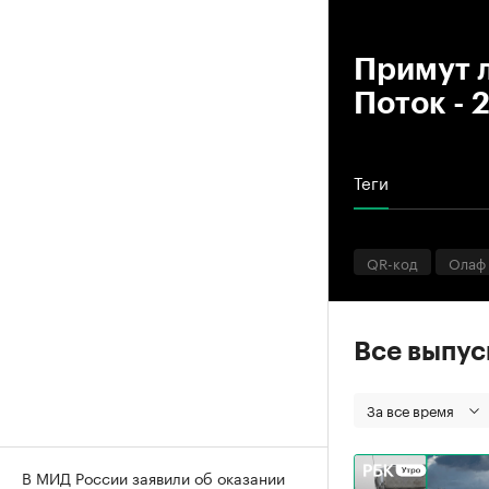
00
Примут л
Поток - 
Теги
QR-код
Олаф
Все выпу
За все время
В МИД России заявили об оказании