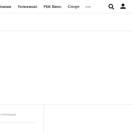
...
пании
Телеканал
РБК Вино
Спорт
ые проекты
Город
Стиль
Крипто
Спецпроекты СПб
логии и медиа
Финансы
а полиции