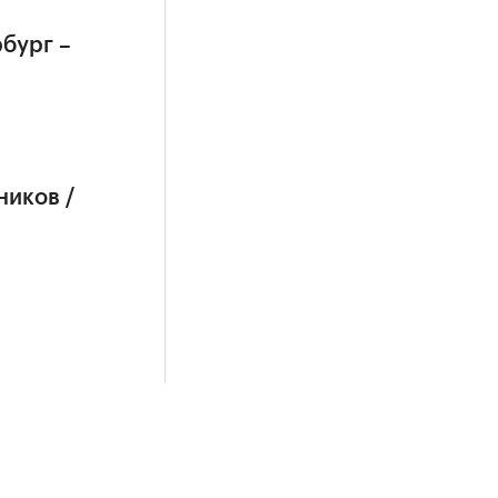
бург –
ников /