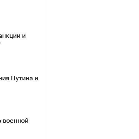
анкции и
О
ния Путина и
о военной