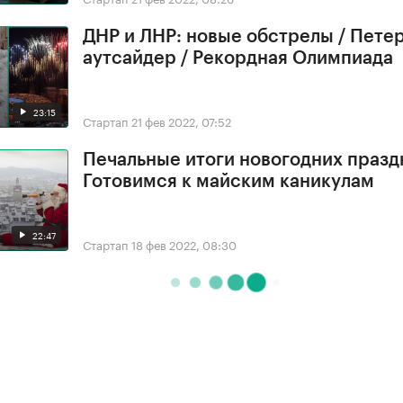
ДНР и ЛНР: новые обстрелы / Петер
аутсайдер / Рекордная Олимпиада
23:15
Стартап
21 фев 2022, 07:52
Печальные итоги новогодних празд
Готовимся к майским каникулам
22:47
Стартап
18 фев 2022, 08:30