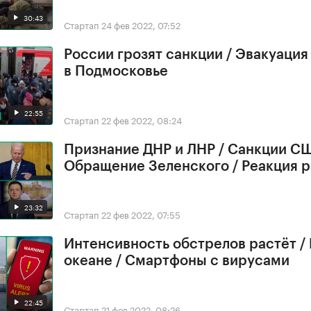
30:43
Стартап
24 фев 2022, 07:52
России грозят санкции / Эвакуация
в Подмосковье
22:55
Стартап
22 фев 2022, 08:24
Признание ДНР и ЛНР / Санкции СШ
Обращение Зеленского / Реакция 
23:32
Стартап
22 фев 2022, 07:55
Интенсивность обстрелов растёт /
океане / Смартфоны с вирусами
22:45
Стартап
21 фев 2022, 08:26