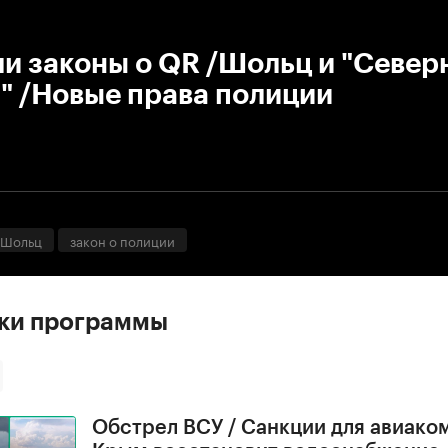
:00
/
00:00
и законы о QR /Шольц и "Север
2" /Новые права полиции
 Шольц
закон о полиции
ски программы
Обстрел ВСУ / Санкции для авиако