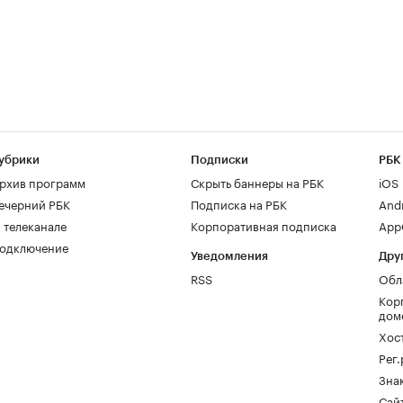
убрики
Подписки
РБК
рхив программ
Скрыть баннеры на РБК
iOS
ечерний РБК
Подписка на РБК
And
 телеканале
Корпоративная подписка
AppG
одключение
Уведомления
Дру
RSS
Обл
Кор
дом
Хос
Рег
Зна
Сайт