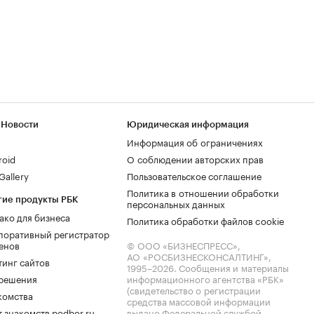
 Новости
Юридическая информация
Информация об ограничениях
roid
О соблюдении авторских прав
allery
Пользовательское соглашение
Политика в отношении обработки
гие продукты РБК
персональных данных
ако для бизнеса
Политика обработки файлов cookie
поративный регистратор
енов
© ООО «БИЗНЕСПРЕСС»,
АО «РОСБИЗНЕСКОНСАЛТИНГ»,
тинг сайтов
1995–2026
. Сообщения и материалы
.решения
информационного агентства «РБК»
(свидетельство о регистрации
комства
средства массовой информации
 знакомств podbor.ru
выдано Федеральной службой