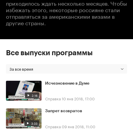
приходилось ждать несколько месяцев. Чтобы
избежать этого, некоторые россияне стали
отправляться за американскими визами в
другие страны.
Все выпуски программы
За все время
Исчезновение в Думе
2:16
Справка
10 янв 2018, 17:00
Запрет возвратов
3:33
Справка
09 янв 2018, 11:00