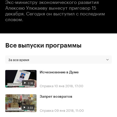
Экс-министру экономического развития
Алексею Улюкаеву вынесут приговор 15
декабря. Сегодня он выступил с последним
словом.
Все выпуски программы
За все время
Исчезновение в Думе
2:16
Справка
10 янв 2018, 17:00
Запрет возвратов
3:33
Справка
09 янв 2018, 11:00