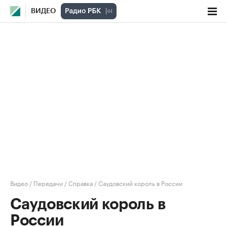
ВИДЕО
Видео
/
Передачи
/
Справка
/
Саудовский король в России
Саудовский король в
России