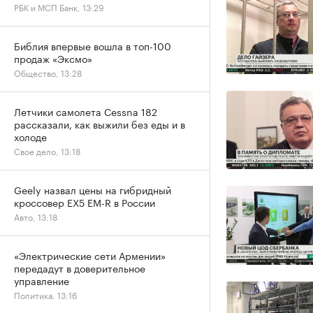
РБК и МСП Банк, 13:29
Библия впервые вошла в топ-100
продаж «Эксмо»
Общество, 13:28
Летчики самолета Cessna 182
рассказали, как выжили без еды и в
холоде
Свое дело, 13:18
Geely назвал цены на гибридный
кроссовер EX5 EM-R в России
Авто, 13:18
«Электрические сети Армении»
передадут в доверительное
управление
Политика, 13:16