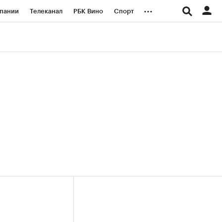
...
пании
Телеканал
РБК Вино
Спорт
ые проекты
Город
Стиль
Крипто
Спецпроекты СПб
логии и медиа
Финансы
х