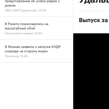
представление об учебе рядом с
домом
РБК и ПИК Серия плюс, 13:45
Выпуск за 
В Рунете пожаловались на
масштабный сбой
Технологии и медиа, 13:44
В Японии заявили о запуске КНДР
снаряда «в сторону моря»
Политика, 13:40