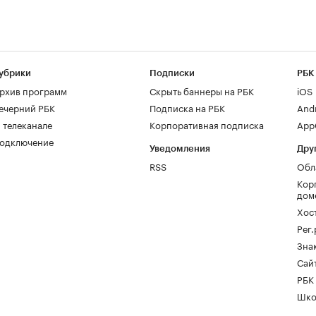
убрики
Подписки
РБК
рхив программ
Скрыть баннеры на РБК
iOS
ечерний РБК
Подписка на РБК
And
 телеканале
Корпоративная подписка
AppG
одключение
Уведомления
Дру
RSS
Обл
Кор
дом
Хос
Рег
Зна
Сайт
РБК
Шко