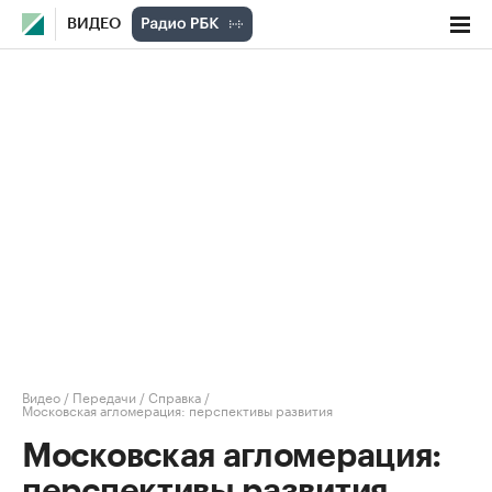
ВИДЕО
Видео
/
Передачи
/
Справка
/
Московская агломерация: перспективы развития
Московская агломерация:
перспективы развития