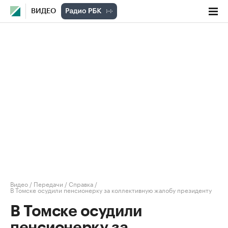
ВИДЕО
Видео
/
Передачи
/
Справка
/
В Томске осудили пенсионерку за коллективную жалобу президенту
В Томске осудили
пенсионерку за