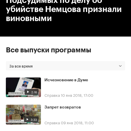
Подсудимых по делу об
убийстве Немцова признали
виновными
Все выпуски программы
За все время
Исчезновение в Думе
2:16
Справка
10 янв 2018, 17:00
Запрет возвратов
3:33
Справка
09 янв 2018, 11:00