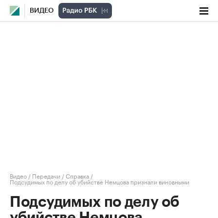
ВИДЕО
Видео
/
Передачи
/
Справка
/
Подсудимых по делу об убийстве Немцова признали виновными
Подсудимых по делу об
убийстве Немцова