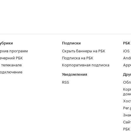
убрики
Подписки
РБК
рхив программ
Скрыть баннеры на РБК
iOS
ечерний РБК
Подписка на РБК
And
 телеканале
Корпоративная подписка
AppG
одключение
Уведомления
Дру
RSS
Обл
Кор
дом
Хос
Рег
Зна
Сайт
РБК