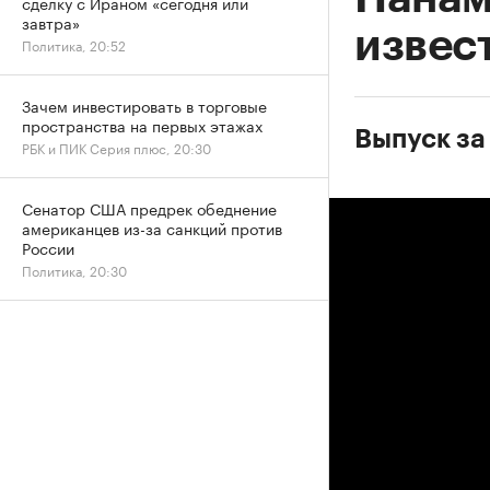
сделку с Ираном «сегодня или
завтра»
извес
Политика, 20:52
Зачем инвестировать в торговые
пространства на первых этажах
Выпуск за
РБК и ПИК Серия плюс, 20:30
Сенатор США предрек обеднение
американцев из-за санкций против
России
Политика, 20:30