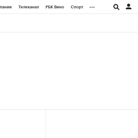
...
пании
Телеканал
РБК Вино
Спорт
ые проекты
Город
Стиль
Крипто
Спецпроекты СПб
логии и медиа
Финансы