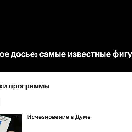
:00
/
00:00
ое досье: самые известные фиг
ски программы
Исчезновение в Думе