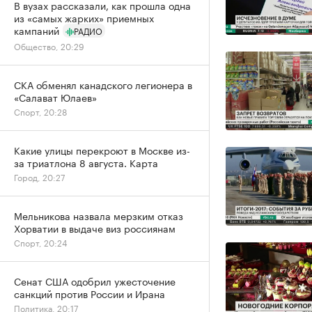
В вузах рассказали, как прошла одна
из «самых жарких» приемных
кампаний
РАДИО
Общество, 20:29
СКА обменял канадского легионера в
«Салават Юлаев»
Спорт, 20:28
Какие улицы перекроют в Москве из-
за триатлона 8 августа. Карта
Город, 20:27
Мельникова назвала мерзким отказ
Хорватии в выдаче виз россиянам
Спорт, 20:24
Сенат США одобрил ужесточение
санкций против России и Ирана
Политика, 20:17