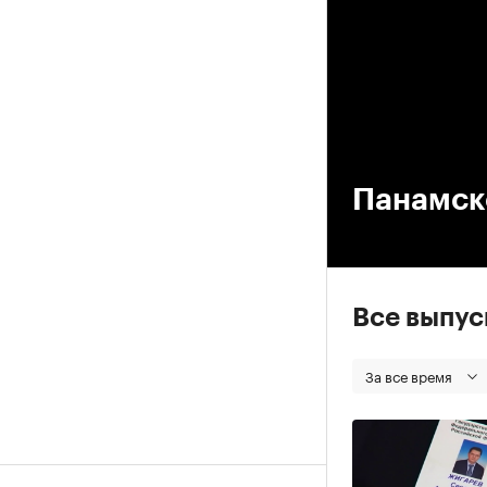
00
Панамск
Все выпу
За все время