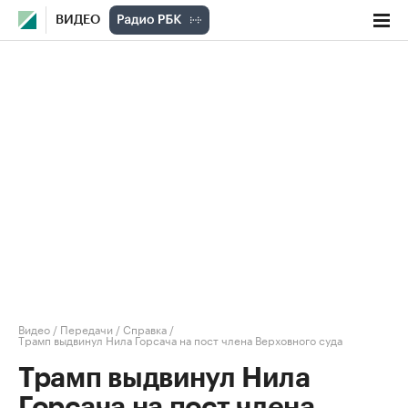
ВИДЕО
Видео
/
Передачи
/
Справка
/
Трамп выдвинул Нила Горсача на пост члена Верховного суда
Трамп выдвинул Нила
Горсача на пост члена