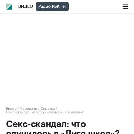
ВИДЕО
Видео
/
Передачи
/
Справка
/
Секс-скандал: что случилось в «Лиге школ»?
Секс-скандал: что
случилось в «Лиге школ»?