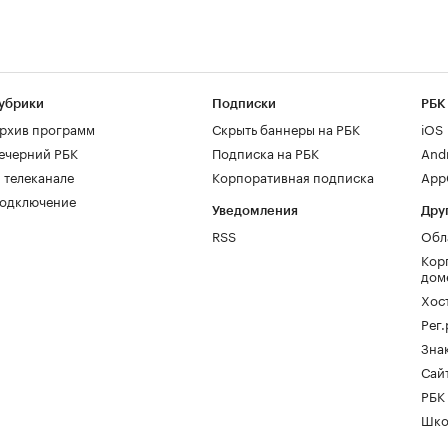
убрики
Подписки
РБК
рхив программ
Скрыть баннеры на РБК
iOS
ечерний РБК
Подписка на РБК
And
 телеканале
Корпоративная подписка
AppG
одключение
Уведомления
Дру
RSS
Обл
Кор
дом
Хос
Рег
Зна
Сайт
РБК
Шко