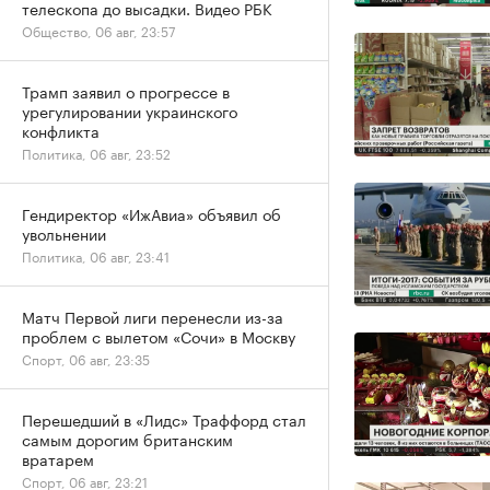
телескопа до высадки. Видео РБК
Общество, 06 авг, 23:57
Трамп заявил о прогрессе в
урегулировании украинского
конфликта
Политика, 06 авг, 23:52
Гендиректор «ИжАвиа» объявил об
увольнении
Политика, 06 авг, 23:41
Матч Первой лиги перенесли из-за
проблем с вылетом «Сочи» в Москву
Спорт, 06 авг, 23:35
Перешедший в «Лидс» Траффорд стал
самым дорогим британским
вратарем
Спорт, 06 авг, 23:21