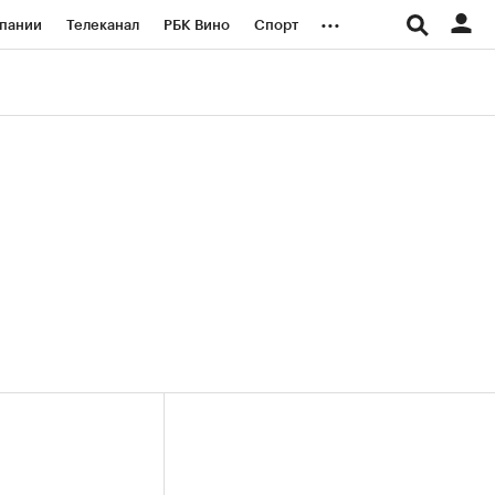
...
пании
Телеканал
РБК Вино
Спорт
ые проекты
Город
Стиль
Крипто
Спецпроекты СПб
логии и медиа
Финансы