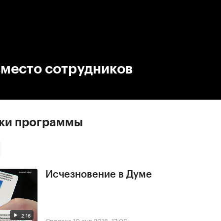
:00
/
00:00
вместо сотрудников
ски программы
Исчезновение в Думе
2:16
Справка
10 янв 2018, 17:00