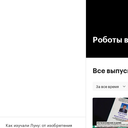
00
Роботы 
Все выпу
За все время
Как изучали Луну: от изобретения