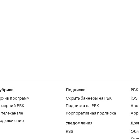
убрики
Подписки
РБК
рхив программ
Скрыть баннеры на РБК
iOS
ечерний РБК
Подписка на РБК
And
 телеканале
Корпоративная подписка
AppG
одключение
Уведомления
Дру
RSS
Обл
Кор