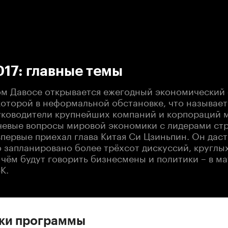
:00
/
00:00
17: главные темы
м Давосе открывается ежегодный экономический 
которой в неформальной обстановке, что называет
руководители крупнейших компаний и корпораций 
чевые вопросы мировой экономики с лидерами стр
впервые приехал глава Китая Си Цзиньпин. Он даст
 запланировано более трёхсот дискуссий, круглых
 чём будут говорить бизнесмены и политики – в м
К.
ски программы