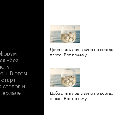
Добавлять лед в вино не всегда
форум -
плохо. Вот почему
ся «без
могут
ан. В этом
 старт
 столов и
атериале
Добавлять лед в вино не всегда
плохо. Вот почему