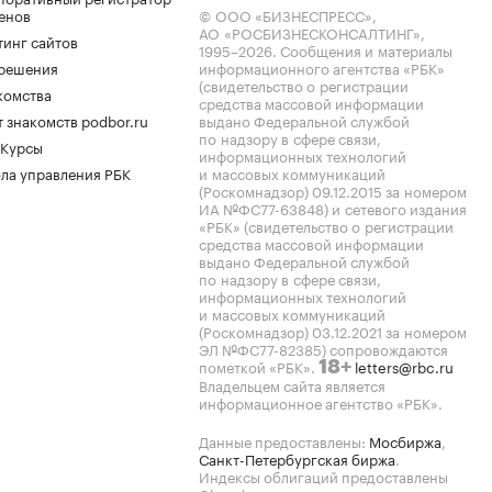
енов
© ООО «БИЗНЕСПРЕСС»,
АО «РОСБИЗНЕСКОНСАЛТИНГ»,
тинг сайтов
1995–2026
. Сообщения и материалы
.решения
информационного агентства «РБК»
(свидетельство о регистрации
комства
средства массовой информации
 знакомств podbor.ru
выдано Федеральной службой
по надзору в сфере связи,
 Курсы
информационных технологий
ла управления РБК
и массовых коммуникаций
(Роскомнадзор) 09.12.2015 за номером
ИА №ФС77-63848) и сетевого издания
«РБК» (свидетельство о регистрации
средства массовой информации
выдано Федеральной службой
по надзору в сфере связи,
информационных технологий
и массовых коммуникаций
(Роскомнадзор) 03.12.2021 за номером
ЭЛ №ФС77-82385) сопровождаются
пометкой «РБК».
letters@rbc.ru
18+
Владельцем сайта является
информационное агентство «РБК».
Данные предоставлены:
Мосбиржа
,
Санкт-Петербургская биржа
.
Индексы облигаций предоставлены