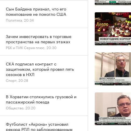
Сын Байдена признал, что его
помилование не помогло США
Политика, 20:34
Зачем инвестировать в торговые
пространства на первых этажах
РБК и ПИК Серия плюс, 20:30
СКА подписал контракт с
защитником, который провел пять
сезонов в НХЛ
Спорт, 20:28
В Хорватии столкнулись грузовой и
пассажирский поезда
Общество, 20:20
Футболист «Акрона» установил
рекорд РПЛ по заблокированным