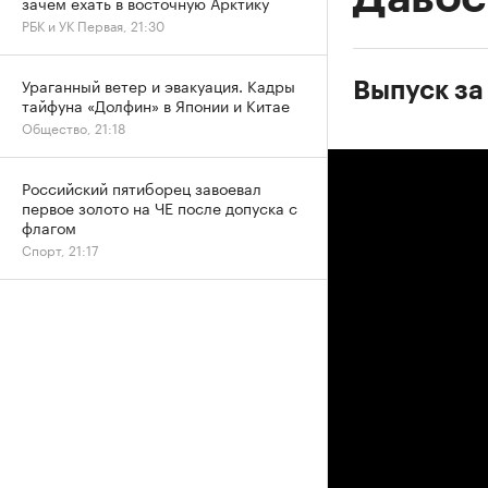
зачем ехать в восточную Арктику
РБК и УК Первая, 21:30
Ураганный ветер и эвакуация. Кадры
Выпуск за 
тайфуна «Долфин» в Японии и Китае
Общество, 21:18
Российский пятиборец завоевал
первое золото на ЧЕ после допуска с
флагом
Спорт, 21:17