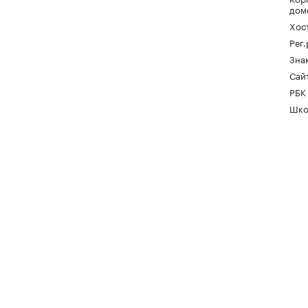
дом
Хос
Рег
Зна
Сайт
РБК
Шко