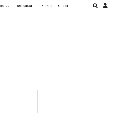
...
пании
Телеканал
РБК Вино
Спорт
ые проекты
Город
Стиль
Крипто
Спецпроекты СПб
логии и медиа
Финансы