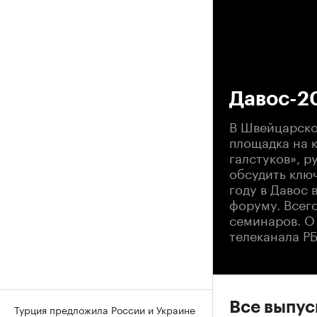
00
Давос-20
В Швейцарско
площадка на 
галстуков», 
обсудить клю
году в Давос 
форуму. Всего
семинаров. О
телеканала РБ
Все выпу
Турция предложила России и Украине