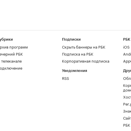
убрики
Подписки
РБК
рхив программ
Скрыть баннеры на РБК
iOS
ечерний РБК
Подписка на РБК
And
 телеканале
Корпоративная подписка
AppG
одключение
Уведомления
Дру
RSS
Обл
Кор
дом
Хос
Рег
Зна
Сайт
РБК