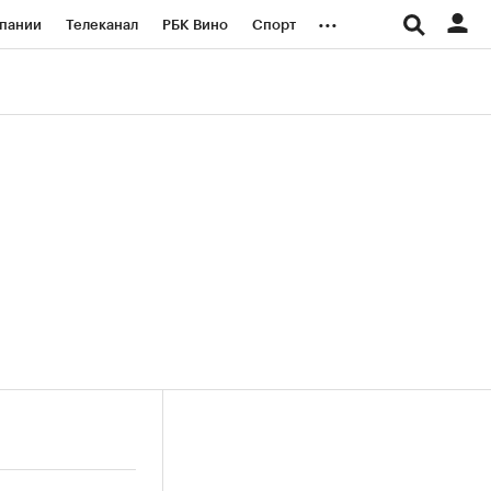
...
пании
Телеканал
РБК Вино
Спорт
ые проекты
Город
Стиль
Крипто
Спецпроекты СПб
логии и медиа
Финансы