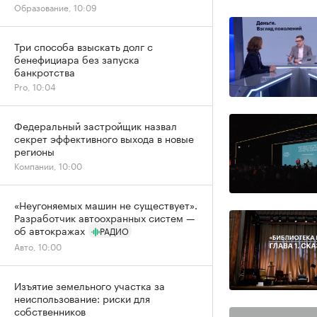
Образование, 10:09
Три способа взыскать долг с
бенефициара без запуска
банкротства
Pro, 10:04
Федеральный застройщик назвал
секрет эффективного выхода в новые
регионы
Компании, 10:00
«Неугоняемых машин не существует».
Разработчик автоохранных систем —
об автокражах
РАДИО
Авто, 10:00
Изъятие земельного участка за
неиспользование: риски для
собственников