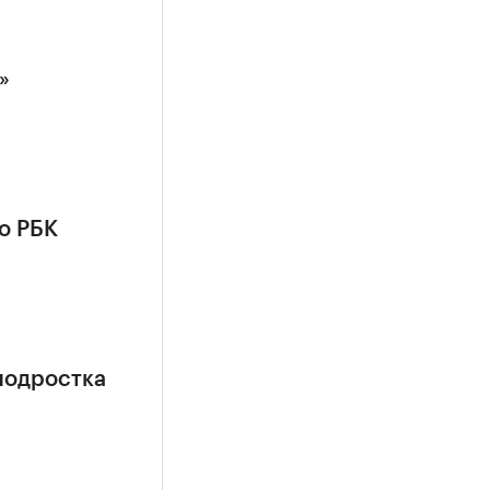
»
о РБК
подростка