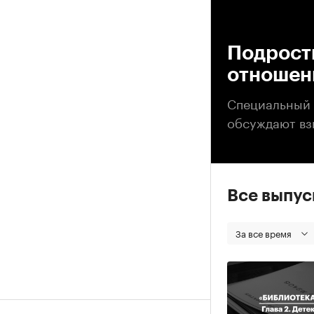
00
Подрост
отношен
Специальный п
обсуждают вз
Все выпу
За все время