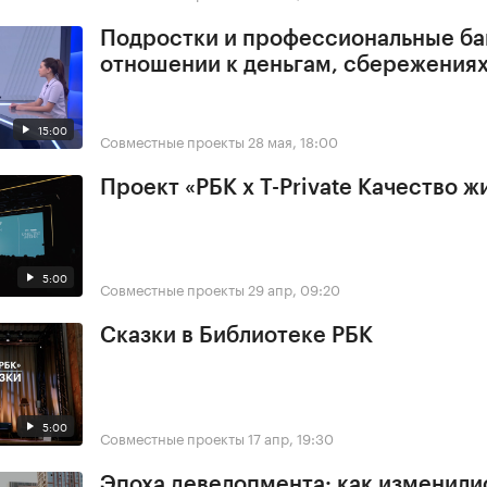
Подростки и профессиональные ба
отношении к деньгам, сбережения
15:00
Совместные проекты
28 мая, 18:00
Проект «РБК x T-Private Качество ж
5:00
Совместные проекты
29 апр, 09:20
Сказки в Библиотеке РБК
5:00
Совместные проекты
17 апр, 19:30
Эпоха девелопмента: как изменили