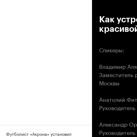
00
Как устр
красивой
Спикеры:
Владимир Аля
Заместитель 
Москвы
Анатолий Фи
Руководитель
Александр О
Руководитель
Футболист «Акрона» установил