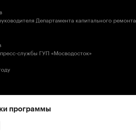
в
руководителя Департамента капитального ремонта
в
 пресс-службы ГУП «Мосводосток»
году
ски программы