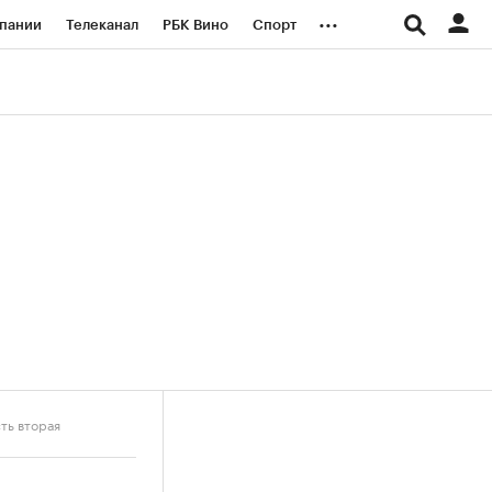
...
пании
Телеканал
РБК Вино
Спорт
ые проекты
Город
Стиль
Крипто
Спецпроекты СПб
логии и медиа
Финансы
ть вторая