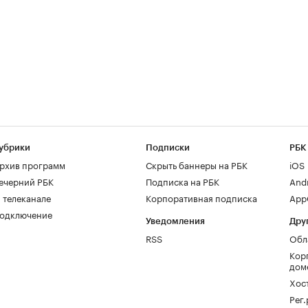
убрики
Подписки
РБК
рхив программ
Скрыть баннеры на РБК
iOS
ечерний РБК
Подписка на РБК
And
 телеканале
Корпоративная подписка
AppG
одключение
Уведомления
Дру
RSS
Обл
Кор
дом
Хос
Рег