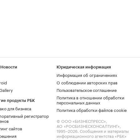
 Новости
Юридическая информация
Информация об ограничениях
roid
О соблюдении авторских прав
allery
Пользовательское соглашение
Политика в отношении обработки
гие продукты РБК
персональных данных
ако для бизнеса
Политика обработки файлов cookie
поративный регистратор
енов
© ООО «БИЗНЕСПРЕСС»,
АО «РОСБИЗНЕСКОНСАЛТИНГ»,
тинг сайтов
1995–2026
. Сообщения и материалы
.решения
информационного агентства «РБК»