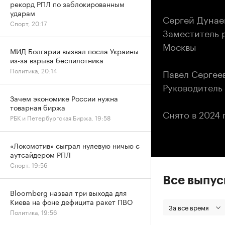
рекорд РПЛ по заблокированным
ударам
Сергей Дунае
Спорт, 20:17
Заместитель 
Москвы
МИД Болгарии вызвал посла Украины
из-за взрыва беспилотника
Политика, 20:14
Павел Сергее
Руководитель
Зачем экономике России нужна
товарная биржа
Снято в 2024 
РБК и Петербургская Биржа, 19:58
«Локомотив» сыграл нулевую ничью с
аутсайдером РПЛ
Спорт, 19:56
Все выпу
Bloomberg назвал три выхода для
Киева на фоне дефицита ракет ПВО
За все время
Политика, 19:56