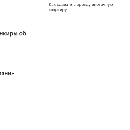
Как сдавать в аренду ипотечную
квартиру
нкиры об
х
изни»