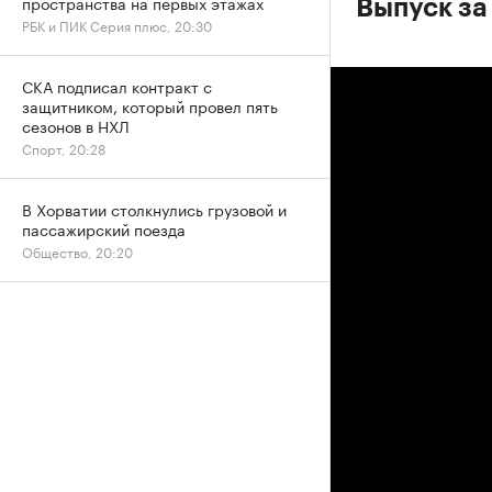
пространства на первых этажах
Выпуск за
РБК и ПИК Серия плюс, 20:30
СКА подписал контракт с
защитником, который провел пять
сезонов в НХЛ
Спорт, 20:28
В Хорватии столкнулись грузовой и
пассажирский поезда
Общество, 20:20