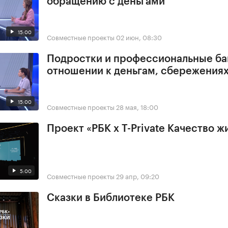
обращению с деньгами
15:00
Совместные проекты
02 июн, 08:30
Подростки и профессиональные ба
отношении к деньгам, сбережения
15:00
Совместные проекты
28 мая, 18:00
Проект «РБК x T-Private Качество ж
5:00
Совместные проекты
29 апр, 09:20
Сказки в Библиотеке РБК