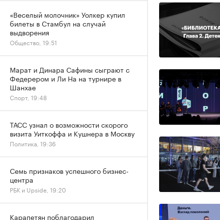
«Веселый молочник» Уолкер купил
билеты в Стамбул на случай
выдворения
Общество, 19:51
Марат и Динара Сафины сыграют с
Федерером и Ли На на турнире в
Шанхае
Спорт, 19:48
ТАСС узнал о возможности скорого
визита Уиткоффа и Кушнера в Москву
Политика, 19:36
Семь признаков успешного бизнес-
центра
РБК и Upside, 19:20
Карапетян поблагодарил