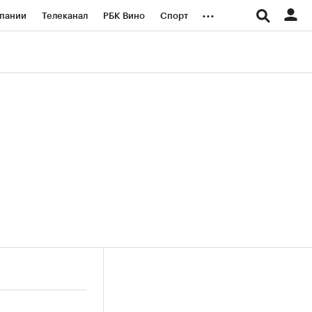
...
пании
Телеканал
РБК Вино
Спорт
ые проекты
Город
Стиль
Крипто
Спецпроекты СПб
логии и медиа
Финансы