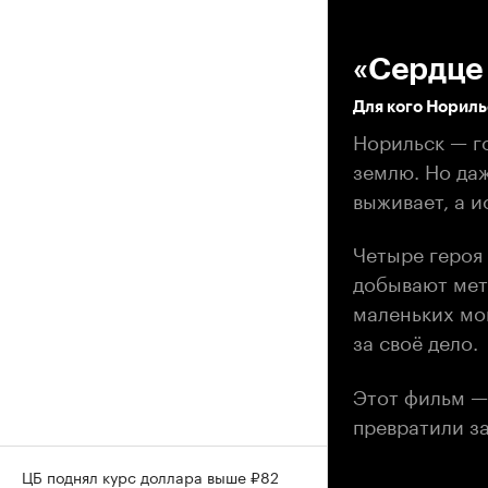
00
«Сердце
Для кого Нориль
Норильск — го
землю. Но даж
выживает, а и
Четыре героя 
добывают мет
маленьких мо
за своё дело.
Этот фильм — 
превратили за
ЦБ поднял курс доллара выше ₽82