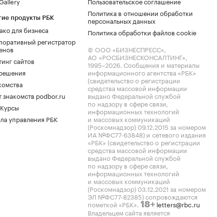
allery
Пользовательское соглашение
Политика в отношении обработки
гие продукты РБК
персональных данных
ако для бизнеса
Политика обработки файлов cookie
поративный регистратор
енов
© ООО «БИЗНЕСПРЕСС»,
АО «РОСБИЗНЕСКОНСАЛТИНГ»,
тинг сайтов
1995–2026
. Сообщения и материалы
.решения
информационного агентства «РБК»
(свидетельство о регистрации
комства
средства массовой информации
 знакомств podbor.ru
выдано Федеральной службой
по надзору в сфере связи,
 Курсы
информационных технологий
ла управления РБК
и массовых коммуникаций
(Роскомнадзор) 09.12.2015 за номером
ИА №ФС77-63848) и сетевого издания
«РБК» (свидетельство о регистрации
средства массовой информации
выдано Федеральной службой
по надзору в сфере связи,
информационных технологий
и массовых коммуникаций
(Роскомнадзор) 03.12.2021 за номером
ЭЛ №ФС77-82385) сопровождаются
пометкой «РБК».
letters@rbc.ru
18+
Владельцем сайта является