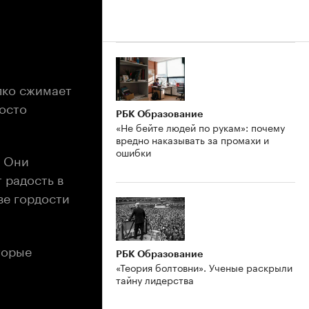
епко сжимает
росто
РБК Образование
«Не бейте людей по рукам»: почему
вредно наказывать за промахи и
ошибки
. Они
 радость в
ве гордости
торые
РБК Образование
«Теория болтовни». Ученые раскрыли
тайну лидерства