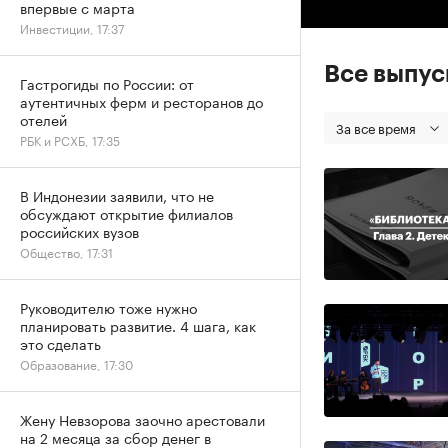
впервые с марта
Инвестиции, 17:37
Все выпу
Гастрогиды по России: от
аутентичных ферм и ресторанов до
отелей
За все время
РБК и РСХБ, 17:35
В Индонезии заявили, что не
обсуждают открытие филиалов
российских вузов
Общество, 17:31
Руководителю тоже нужно
планировать развитие. 4 шага, как
это сделать
Образование, 17:30
Жену Невзорова заочно арестовали
на 2 месяца за сбор денег в