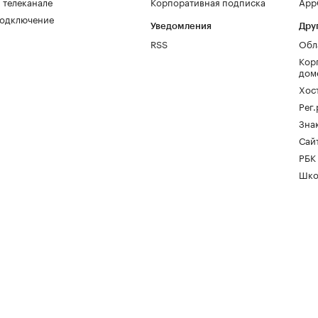
 телеканале
Корпоративная подписка
AppG
одключение
Уведомления
Дру
RSS
Обл
Кор
дом
Хос
Рег
Зна
Сайт
РБК
Шко