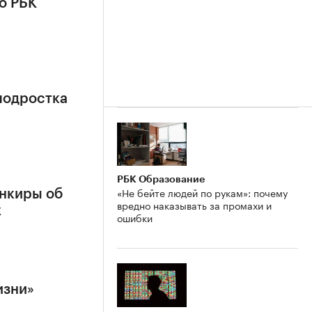
о РБК
подростка
РБК Образование
«Не бейте людей по рукам»: почему
нкиры об
вредно наказывать за промахи и
х
ошибки
изни»