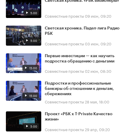
Светская хроника. «РБК Визионеры»
5:00
Совместные проекты
09 июн, 09:20
Светская хроника. Падел-лига Радио
РБК
5:00
Совместные проекты
03 июн, 09:20
Первые инвестиции — как научить
подростка обращению с деньгами
15:00
Совместные проекты
02 июн, 08:30
Подростки и профессиональные
банкиры об отношении к деньгам,
сбережениях
15:00
Совместные проекты
28 мая, 18:00
Проект «РБК x T-Private Качество
жизни»
5:00
Совместные проекты
29 апр, 09:20