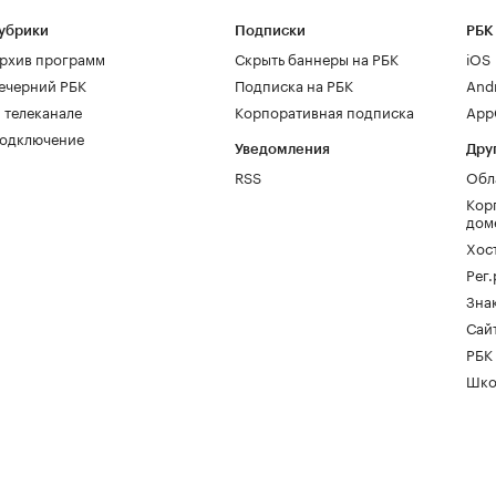
убрики
Подписки
РБК
рхив программ
Скрыть баннеры на РБК
iOS
ечерний РБК
Подписка на РБК
And
 телеканале
Корпоративная подписка
AppG
одключение
Уведомления
Дру
RSS
Обл
Кор
дом
Хос
Рег
Зна
Сайт
РБК
Шко