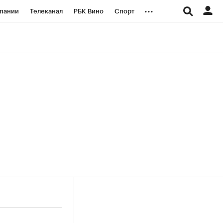
...
пании
Телеканал
РБК Вино
Спорт
ые проекты
Город
Стиль
Крипто
Спецпроекты СПб
логии и медиа
Финансы