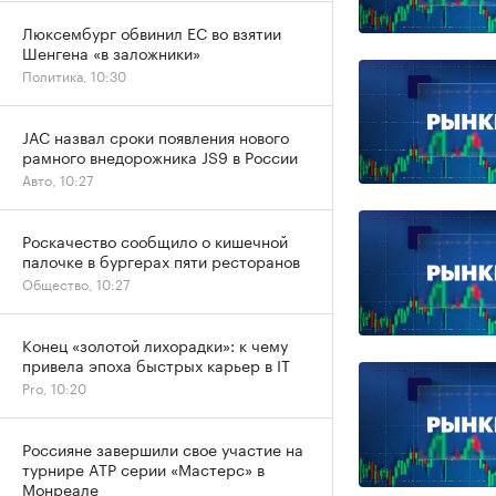
Люксембург обвинил ЕС во взятии
Шенгена «в заложники»
Политика, 10:30
JAC назвал сроки появления нового
рамного внедорожника JS9 в России
Авто, 10:27
Роскачество сообщило о кишечной
палочке в бургерах пяти ресторанов
Общество, 10:27
Конец «золотой лихорадки»: к чему
привела эпоха быстрых карьер в IT
Pro, 10:20
Россияне завершили свое участие на
турнире ATP серии «Мастерс» в
Монреале