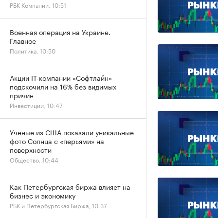
РБК Компании, 10:51
Военная операция на Украине.
Главное
Политика, 10:50
Акции IT-компании «Софтлайн»
подскочили на 16% без видимых
причин
Инвестиции, 10:47
Ученые из США показали уникальные
фото Солнца с «перьями» на
поверхности
Общество, 10:44
Как Петербургская биржа влияет на
бизнес и экономику
РБК и Петербургская Биржа, 10:37