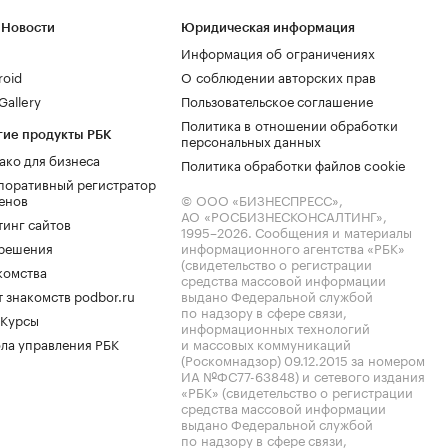
 Новости
Юридическая информация
Информация об ограничениях
roid
О соблюдении авторских прав
allery
Пользовательское соглашение
Политика в отношении обработки
гие продукты РБК
персональных данных
ако для бизнеса
Политика обработки файлов cookie
поративный регистратор
енов
© ООО «БИЗНЕСПРЕСС»,
АО «РОСБИЗНЕСКОНСАЛТИНГ»,
тинг сайтов
1995–2026
. Сообщения и материалы
.решения
информационного агентства «РБК»
(свидетельство о регистрации
комства
средства массовой информации
 знакомств podbor.ru
выдано Федеральной службой
по надзору в сфере связи,
 Курсы
информационных технологий
ла управления РБК
и массовых коммуникаций
(Роскомнадзор) 09.12.2015 за номером
ИА №ФС77-63848) и сетевого издания
«РБК» (свидетельство о регистрации
средства массовой информации
выдано Федеральной службой
по надзору в сфере связи,