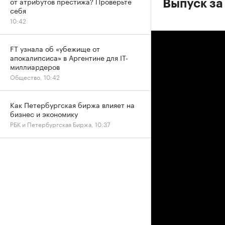
от атрибутов престижа? Проверьте
Выпуск за
себя
10:42
FT узнала об «убежище от
апокалипсиса» в Аргентине для IT-
миллиардеров
Общество, 10:42
Как Петербургская биржа влияет на
бизнес и экономику
РБК и Петербургская Биржа, 10:37