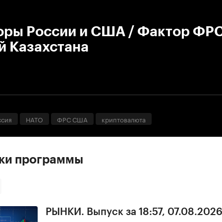
:00
/
00:00
оры России и США / Фактор ФРС
й Казахстана
ссия
НАТО
ФРС США
криптовалюта
ски программы
РЫНКИ. Выпуск за 18:57, 07.08.202