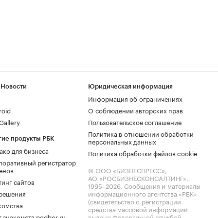
 Новости
Юридическая информация
Информация об ограничениях
roid
О соблюдении авторских прав
allery
Пользовательское соглашение
Политика в отношении обработки
гие продукты РБК
персональных данных
ако для бизнеса
Политика обработки файлов cookie
поративный регистратор
енов
© ООО «БИЗНЕСПРЕСС»,
АО «РОСБИЗНЕСКОНСАЛТИНГ»,
тинг сайтов
1995–2026
. Сообщения и материалы
.решения
информационного агентства «РБК»
(свидетельство о регистрации
комства
средства массовой информации
 знакомств podbor.ru
выдано Федеральной службой