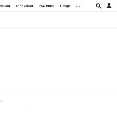
...
пании
Телеканал
РБК Вино
Спорт
ые проекты
Город
Стиль
Крипто
Спецпроекты СПб
логии и медиа
Финансы
на