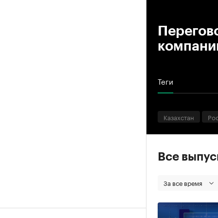
00
Перегов
компани
Теги
Казахстан
Ро
Все выпу
За все время