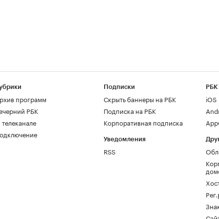
убрики
Подписки
РБК
рхив программ
Скрыть баннеры на РБК
iOS
ечерний РБК
Подписка на РБК
And
 телеканале
Корпоративная подписка
AppG
одключение
Уведомления
Дру
RSS
Обл
Кор
дом
Хос
Рег
Зна
Сайт