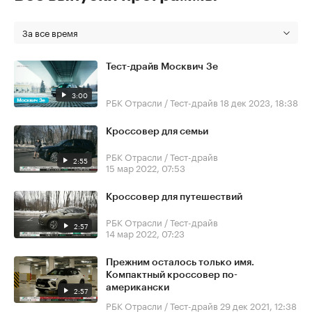
За все время
Тест-драйв Москвич 3е
3:00
РБК Отрасли / Тест-драйв
18 дек 2023, 18:38
Кроссовер для семьи
РБК Отрасли / Тест-драйв
2:55
15 мар 2022, 07:53
Кроссовер для путешествий
РБК Отрасли / Тест-драйв
2:57
14 мар 2022, 07:23
Прежним осталось только имя.
Компактный кроссовер по-
американски
2:57
РБК Отрасли / Тест-драйв
29 дек 2021, 12:38