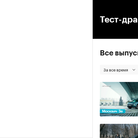
00
Тест-др
Все выпу
За все время