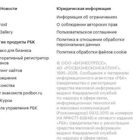
 Новости
Юридическая информация
Информация об ограничениях
roid
О соблюдении авторских прав
allery
Пользовательское соглашение
Политика в отношении обработки
гие продукты РБК
персональных данных
ако для бизнеса
Политика обработки файлов cookie
поративный регистратор
енов
© ООО «БИЗНЕСПРЕСС»,
АО «РОСБИЗНЕСКОНСАЛТИНГ»,
тинг сайтов
1995–2026
. Сообщения и материалы
.решения
информационного агентства «РБК»
(свидетельство о регистрации
комства
средства массовой информации
 знакомств podbor.ru
выдано Федеральной службой
по надзору в сфере связи,
 Курсы
информационных технологий
ла управления РБК
и массовых коммуникаций
(Роскомнадзор) 09.12.2015 за номером
ИА №ФС77-63848) и сетевого издания
«РБК» (свидетельство о регистрации
средства массовой информации
выдано Федеральной службой
по надзору в сфере связи,