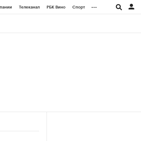
...
пании
Телеканал
РБК Вино
Спорт
ые проекты
Город
Стиль
Крипто
Спецпроекты СПб
логии и медиа
Финансы