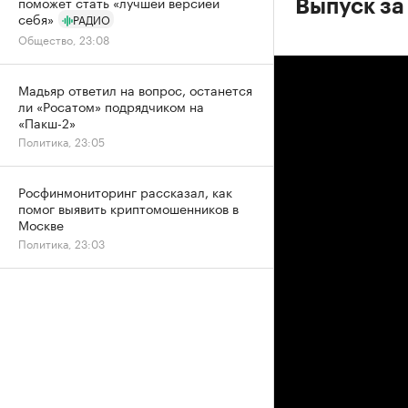
поможет стать «лучшей версией
Выпуск за
себя»
РАДИО
Общество, 23:08
Мадьяр ответил на вопрос, останется
ли «Росатом» подрядчиком на
«Пакш-2»
Политика, 23:05
Росфинмониторинг рассказал, как
помог выявить криптомошенников в
Москве
Политика, 23:03