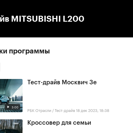
:00
/
00:00
айв MITSUBISHI L200
ски программы
Тест-драйв Москвич 3е
3:00
РБК Отрасли / Тест-драйв
18 дек 2023, 18:38
Кроссовер для семьи