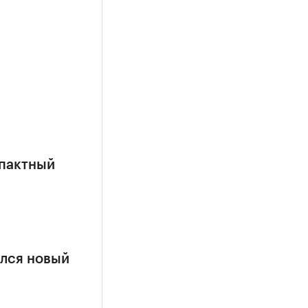
мпактный
ился новый