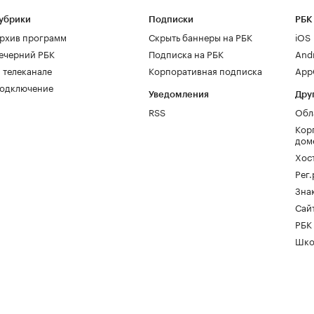
убрики
Подписки
РБК
рхив программ
Скрыть баннеры на РБК
iOS
ечерний РБК
Подписка на РБК
And
 телеканале
Корпоративная подписка
AppG
одключение
Уведомления
Дру
RSS
Обл
Кор
дом
Хос
Рег
Зна
Сайт
РБК
Шко