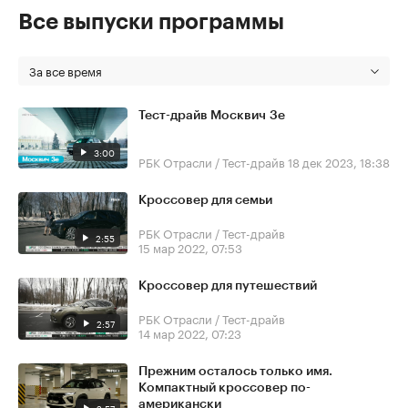
Все выпуски программы
За все время
Тест-драйв Москвич 3е
3:00
РБК Отрасли / Тест-драйв
18 дек 2023, 18:38
Кроссовер для семьи
РБК Отрасли / Тест-драйв
2:55
15 мар 2022, 07:53
Кроссовер для путешествий
РБК Отрасли / Тест-драйв
2:57
14 мар 2022, 07:23
Прежним осталось только имя.
Компактный кроссовер по-
американски