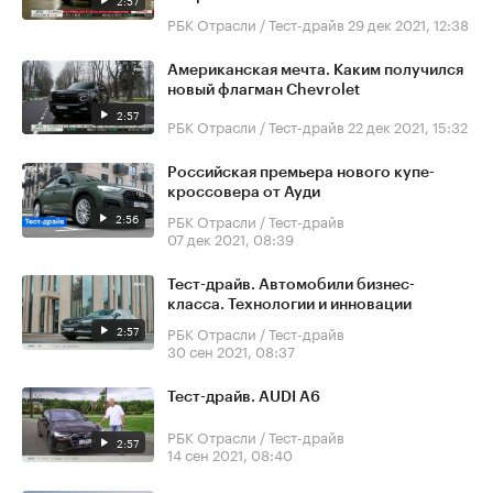
2:57
РБК Отрасли / Тест-драйв
29 дек 2021, 12:38
Американская мечта. Каким получился
новый флагман Chevrolet
2:57
РБК Отрасли / Тест-драйв
22 дек 2021, 15:32
Российская премьера нового купе-
кроссовера от Ауди
2:56
РБК Отрасли / Тест-драйв
07 дек 2021, 08:39
Тест-драйв. Автомобили бизнес-
класса. Технологии и инновации
2:57
РБК Отрасли / Тест-драйв
30 сен 2021, 08:37
Тест-драйв. AUDI A6
РБК Отрасли / Тест-драйв
2:57
14 сен 2021, 08:40