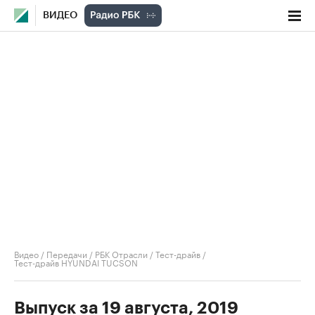
ВИДЕО
Видео
/
Передачи
/
РБК Отрасли / Тест-драйв
/
Тест-драйв HYUNDAI TUCSON
Выпуск за 19 августа, 2019