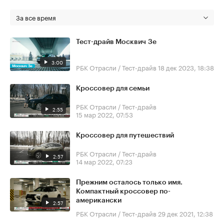
За все время
Тест-драйв Москвич 3е
3:00
РБК Отрасли / Тест-драйв
18 дек 2023, 18:38
Кроссовер для семьи
РБК Отрасли / Тест-драйв
2:55
15 мар 2022, 07:53
Кроссовер для путешествий
РБК Отрасли / Тест-драйв
2:57
14 мар 2022, 07:23
Прежним осталось только имя.
Компактный кроссовер по-
американски
2:57
РБК Отрасли / Тест-драйв
29 дек 2021, 12:38