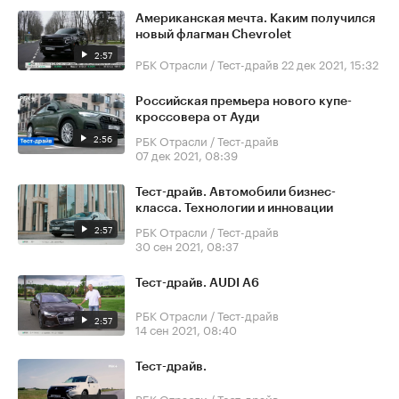
Американская мечта. Каким получился
новый флагман Chevrolet
2:57
РБК Отрасли / Тест-драйв
22 дек 2021, 15:32
Российская премьера нового купе-
кроссовера от Ауди
2:56
РБК Отрасли / Тест-драйв
07 дек 2021, 08:39
Тест-драйв. Автомобили бизнес-
класса. Технологии и инновации
2:57
РБК Отрасли / Тест-драйв
30 сен 2021, 08:37
Тест-драйв. AUDI A6
РБК Отрасли / Тест-драйв
2:57
14 сен 2021, 08:40
Тест-драйв.
РБК Отрасли / Тест-драйв