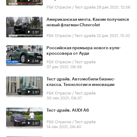
2:57
РБК Отрасли / Тест-драйв
29 дек 2021, 12:38
Американская мечта. Каким получился
новый флагман Chevrolet
2:57
РБК Отрасли / Тест-драйв
22 дек 2021, 15:32
Российская премьера нового купе-
кроссовера от Ауди
2:56
РБК Отрасли / Тест-драйв
07 дек 2021, 08:39
Тест-драйв. Автомобили бизнес-
класса. Технологии и инновации
2:57
РБК Отрасли / Тест-драйв
30 сен 2021, 08:37
Тест-драйв. AUDI A6
РБК Отрасли / Тест-драйв
2:57
14 сен 2021, 08:40