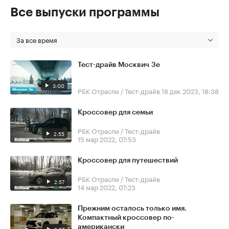
Все выпуски программы
За все время
Тест-драйв Москвич 3е
3:00
РБК Отрасли / Тест-драйв
18 дек 2023, 18:38
Кроссовер для семьи
РБК Отрасли / Тест-драйв
2:55
15 мар 2022, 07:53
Кроссовер для путешествий
РБК Отрасли / Тест-драйв
2:57
14 мар 2022, 07:23
Прежним осталось только имя.
Компактный кроссовер по-
американски