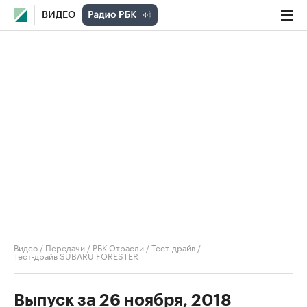
ВИДЕО
Видео
/
Передачи
/
РБК Отрасли / Тест-драйв
/
Тест-драйв SUBARU FORESTER
Выпуск за 26 ноября, 2018