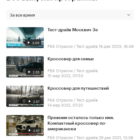
За все время
Тест-драйв Москвич 3е
3:00
РБК Отрасли / Тест-драйв
18 дек 2023, 18:38
Кроссовер для семьи
РБК Отрасли / Тест-драйв
2:55
15 мар 2022, 07:53
Кроссовер для путешествий
РБК Отрасли / Тест-драйв
2:57
14 мар 2022, 07:23
Прежним осталось только имя.
Компактный кроссовер по-
американски
2:57
РБК Отрасли / Тест-драйв
29 дек 2021, 12:38