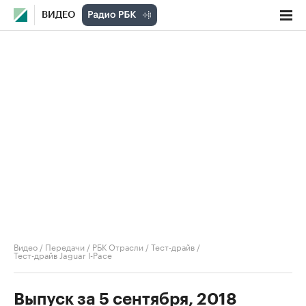
ВИДЕО
Видео
/
Передачи
/
РБК Отрасли / Тест-драйв
/
Тест-драйв Jaguar I-Pace
Выпуск за 5 сентября, 2018