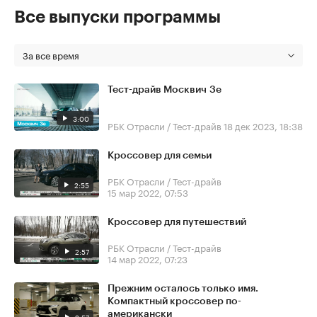
Все выпуски программы
За все время
Тест-драйв Москвич 3е
3:00
РБК Отрасли / Тест-драйв
18 дек 2023, 18:38
Кроссовер для семьи
РБК Отрасли / Тест-драйв
2:55
15 мар 2022, 07:53
Кроссовер для путешествий
РБК Отрасли / Тест-драйв
2:57
14 мар 2022, 07:23
Прежним осталось только имя.
Компактный кроссовер по-
американски