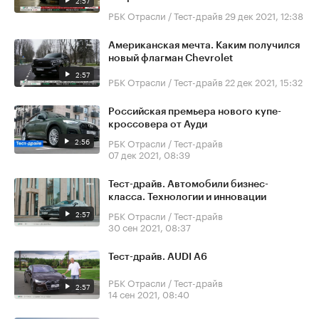
2:57
РБК Отрасли / Тест-драйв
29 дек 2021, 12:38
Американская мечта. Каким получился
новый флагман Chevrolet
2:57
РБК Отрасли / Тест-драйв
22 дек 2021, 15:32
Российская премьера нового купе-
кроссовера от Ауди
2:56
РБК Отрасли / Тест-драйв
07 дек 2021, 08:39
Тест-драйв. Автомобили бизнес-
класса. Технологии и инновации
2:57
РБК Отрасли / Тест-драйв
30 сен 2021, 08:37
Тест-драйв. AUDI A6
РБК Отрасли / Тест-драйв
2:57
14 сен 2021, 08:40