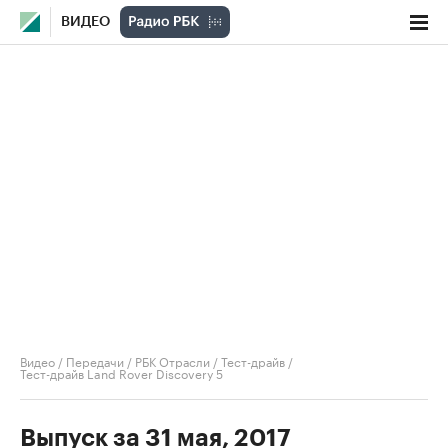
ВИДЕО
Видео
/
Передачи
/
РБК Отрасли / Тест-драйв
/
Тест-драйв Land Rover Discovery 5
Выпуск за 31 мая, 2017