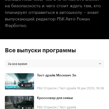
на безопасность и чего стоит ждать тем, кто
планирует отправиться в автошколу – знает
выпускающий редактор РБК-Авто Роман
Фарботко.
Все выпуски программы
За все время
Тест-драйв Москвич 3е
3:00
РБК Отрасли / Тест-драйв
18 дек 2023, 18:38
Кроссовер для семьи
РБК Отрасли / Тест-драйв
2:55