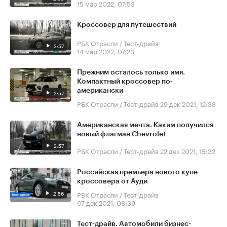
15 мар 2022, 07:53
Кроссовер для путешествий
РБК Отрасли / Тест-драйв
2:57
14 мар 2022, 07:23
Прежним осталось только имя.
Компактный кроссовер по-
американски
2:57
РБК Отрасли / Тест-драйв
29 дек 2021, 12:38
Американская мечта. Каким получился
новый флагман Chevrolet
2:57
РБК Отрасли / Тест-драйв
22 дек 2021, 15:32
Российская премьера нового купе-
кроссовера от Ауди
2:56
РБК Отрасли / Тест-драйв
07 дек 2021, 08:39
Тест-драйв. Автомобили бизнес-