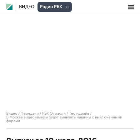
ВИДЕО
Видео
/
Передачи
/
РБК Отрасли / Тест-драйв
/
В Москве видеокамеры будут выявлять машины с выключенными
фарами