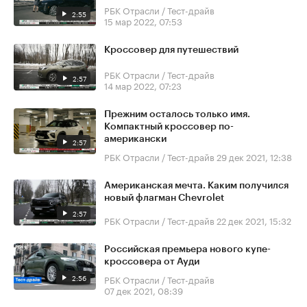
РБК Отрасли / Тест-драйв
2:55
15 мар 2022, 07:53
Кроссовер для путешествий
РБК Отрасли / Тест-драйв
2:57
14 мар 2022, 07:23
Прежним осталось только имя.
Компактный кроссовер по-
американски
2:57
РБК Отрасли / Тест-драйв
29 дек 2021, 12:38
Американская мечта. Каким получился
новый флагман Chevrolet
2:57
РБК Отрасли / Тест-драйв
22 дек 2021, 15:32
Российская премьера нового купе-
кроссовера от Ауди
2:56
РБК Отрасли / Тест-драйв
07 дек 2021, 08:39