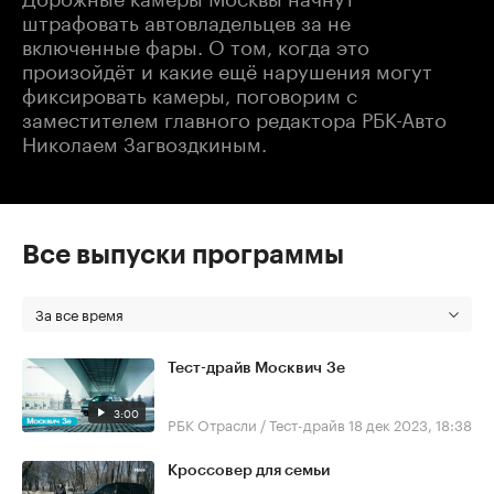
штрафовать автовладельцев за не
включенные фары. О том, когда это
произойдёт и какие ещё нарушения могут
фиксировать камеры, поговорим с
заместителем главного редактора РБК-Авто
Николаем Загвоздкиным.
Все выпуски программы
За все время
Тест-драйв Москвич 3е
3:00
РБК Отрасли / Тест-драйв
18 дек 2023, 18:38
Кроссовер для семьи