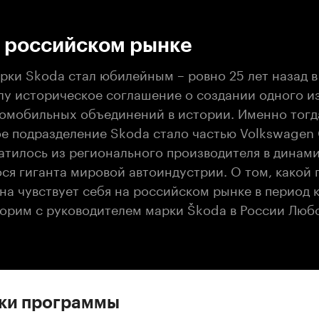
:00
/
00:00
а российском рынке
рки Skoda стал юбилейным – ровно 25 лет назад в 
илу историческое соглашение о создании одного и
омобильных объединений в истории. Именно тогд
е подразделение Skoda стало частью Volkswagen 
атилось из регионального производителя в динам
ся гиганта мировой автоиндустрии. О том, какой 
она чувствует себя на российском рынке в период 
ворим с руководителем марки Škoda в России Лю
ски программы