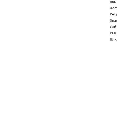
дом
Хос
Рег
Зна
Сайт
РБК
Шко