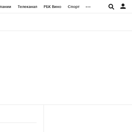
...
пании
Телеканал
РБК Вино
Спорт
ые проекты
Город
Стиль
Крипто
Спецпроекты СПб
логии и медиа
Финансы