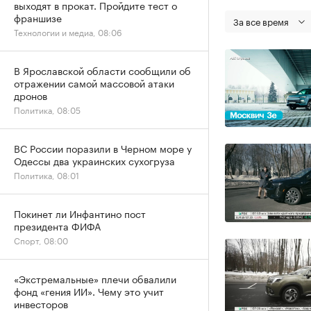
выходят в прокат. Пройдите тест о
франшизе
За все время
Технологии и медиа, 08:06
В Ярославской области сообщили об
отражении самой массовой атаки
дронов
Политика, 08:05
ВС России поразили в Черном море у
Одессы два украинских сухогруза
Политика, 08:01
Покинет ли Инфантино пост
президента ФИФА
Спорт, 08:00
«Экстремальные» плечи обвалили
фонд «гения ИИ». Чему это учит
инвесторов