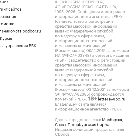
енов
© ООО «БИЗНЕСПРЕСС»,
АО «РОСБИЗНЕСКОНСАЛТИНГ»,
тинг сайтов
1995–2026
. Сообщения и материалы
.решения
информационного агентства «РБК»
(свидетельство о регистрации
комства
средства массовой информации
 знакомств podbor.ru
выдано Федеральной службой
по надзору в сфере связи,
 Курсы
информационных технологий
ла управления РБК
и массовых коммуникаций
(Роскомнадзор) 09.12.2015 за номером
ИА №ФС77-63848) и сетевого издания
«РБК» (свидетельство о регистрации
средства массовой информации
выдано Федеральной службой
по надзору в сфере связи,
информационных технологий
и массовых коммуникаций
(Роскомнадзор) 03.12.2021 за номером
ЭЛ №ФС77-82385) сопровождаются
пометкой «РБК».
letters@rbc.ru
18+
Владельцем сайта является
информационное агентство «РБК».
Данные предоставлены:
Мосбиржа
,
Санкт-Петербургская биржа
.
Индексы облигаций предоставлены
Cbonds.