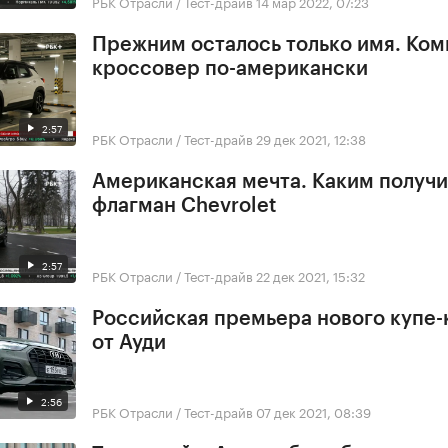
РБК Отрасли / Тест-драйв
14 мар 2022, 07:23
Прежним осталось только имя. Ко
кроссовер по-американски
2:57
РБК Отрасли / Тест-драйв
29 дек 2021, 12:38
Американская мечта. Каким получ
флагман Chevrolet
2:57
РБК Отрасли / Тест-драйв
22 дек 2021, 15:32
Российская премьера нового купе
от Ауди
2:56
РБК Отрасли / Тест-драйв
07 дек 2021, 08:39