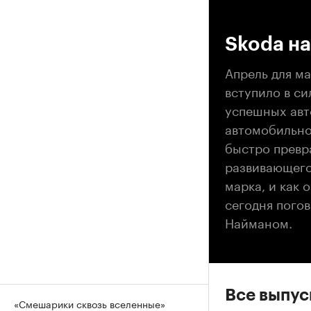
00
Skoda н
Апрель для ма
вступило в с
успешных авт
автомобильно
быстро превр
развивающего
марка, и как 
сегодня пого
Найманом.
Все выпу
«Смешарики сквозь вселенные»