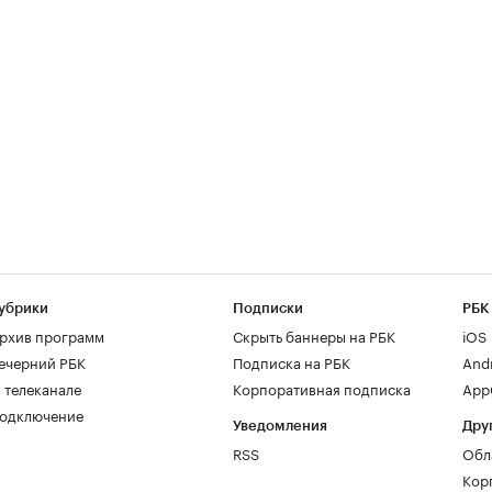
убрики
Подписки
РБК
рхив программ
Скрыть баннеры на РБК
iOS
ечерний РБК
Подписка на РБК
And
 телеканале
Корпоративная подписка
AppG
одключение
Уведомления
Дру
RSS
Обл
Кор