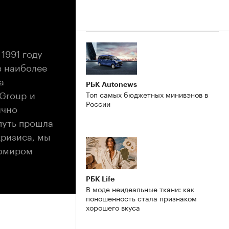
1991 году
з наиболее
а
РБК Autonews
Group и
Топ самых бюджетных минивэнов в
России
ично
путь прошла
кризиса, мы
бомиром
РБК Life
В моде неидеальные ткани: как
поношенность стала признаком
хорошего вкуса